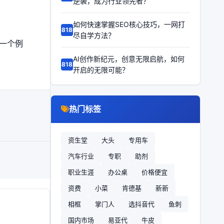
逆袭，成为行业领先者？
如何快速掌握SEO核心技巧，一网打
68186
尽自学方法？
一个例
AI创作新纪元，创意无限启航，如何
68185
开启的无限可能？
热门标签
资生堂
大头
专用车
汽车行业
专职
助剂
职业生涯
办公桌
价格便宜
资费
小菜
肯德基
新新
相框
掌门人
选抖音代
鱼刺
国内市场
易亚代
牛皮