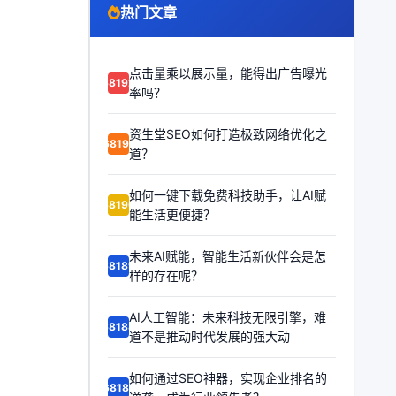
热门文章
点击量乘以展示量，能得出广告曝光
68192
率吗？
资生堂SEO如何打造极致网络优化之
68191
道？
如何一键下载免费科技助手，让AI赋
68190
能生活更便捷？
未来AI赋能，智能生活新伙伴会是怎
68189
样的存在呢？
AI人工智能：未来科技无限引擎，难
68188
道不是推动时代发展的强大动
如何通过SEO神器，实现企业排名的
68187