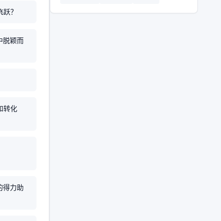
飞跃？
中脱颖而
和转化
？
的得力助