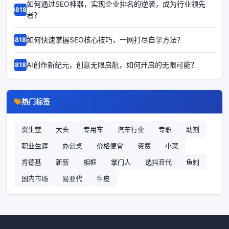
如何通过SEO神器，实现企业排名的逆袭，成为行业领先
68187
者？
如何快速掌握SEO核心技巧，一网打尽自学方法？
68186
AI创作新纪元，创意无限启航，如何开启的无限可能？
68185
热门标签
资生堂
大头
专用车
汽车行业
专职
助剂
职业生涯
办公桌
价格便宜
资费
小菜
肯德基
新新
相框
掌门人
选抖音代
鱼刺
国内市场
易亚代
牛皮