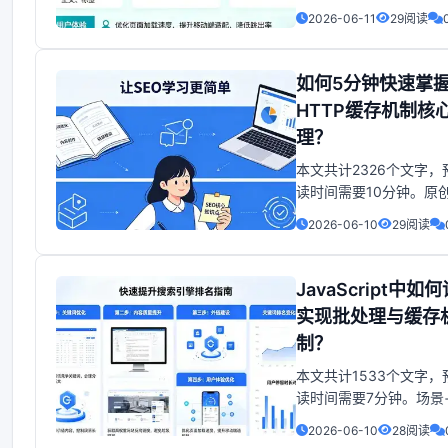
般分为三部分：请求行
2026-06-11
29阅读
头和请求体。但要注意
和请求体之间及各部分
如何5分钟快速掌
空行也是HTTP请求规范
容。 - 请求行：包含方
HTTP缓存机制核
URI和HTTP版
理？
本文共计2326个文字，
读时间需要10分钟。原
首发于公众号：码农富
2026-06-10
29阅读
迎收藏和关注，转载请
处！什么是HTTP缓存？H
缓存可以说是HTTP性能
JavaScript中如
中简单高效的一种优化
实现批处理与缓存
缓存是一种保存资源副
制？
之后使用的技术。H
本文共计1533个文字，
读时间需要7分钟。场景
在生产环境遇到了这样
2026-06-10
28阅读
景：后台在字典表中存