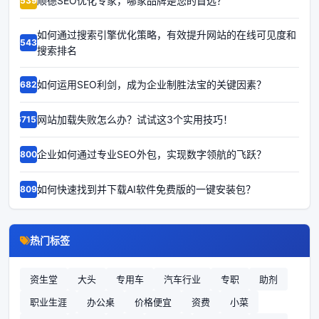
顺德SEO优化专家，哪家品牌是您的首选？
65392
如何通过搜索引擎优化策略，有效提升网站的在线可见度和
65435
搜索排名
如何运用SEO利剑，成为企业制胜法宝的关键因素？
66823
网站加载失败怎么办？试试这3个实用技巧！
67159
企业如何通过专业SEO外包，实现数字领航的飞跃？
68002
如何快速找到并下载AI软件免费版的一键安装包？
68090
热门标签
资生堂
大头
专用车
汽车行业
专职
助剂
职业生涯
办公桌
价格便宜
资费
小菜