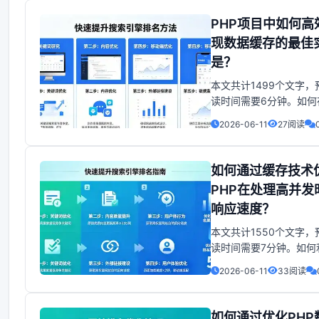
高并发是一个常见问题
户数量增加时，网站或
PHP项目中如何高
序面临的挑战也越来越
现数据缓存的最佳
PHP作为一种广泛使用
是？
器端脚本语言，是提升
本文共计1499个文字，
读时间需要6分钟。如何
PHP项目中实现高效的
2026-06-11
27阅读
存？在开发PHP项目时
缓存是一项非常重要的
能够显著提升应用性能
如何通过缓存技术
速度。以下是在PHP项
PHP在处理高并发
现高效数据缓存的方法：1
响应速度？
用APCu：APCu
本文共计1550个文字，
读时间需要7分钟。如何
存技术提升PHP高并发
2026-06-11
33阅读
度？随着互联网的普及
的发展，PHP作为一种
网站开发语言，对高并
如何通过优化PHP