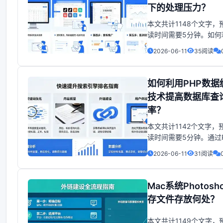
下的处理压力？
逐步显现。刨析基于内
本文共计1148个文字，
读时间需要5分钟。如何
缓存技术解决PHP高并
2026-06-11
35阅读
问题+由于互联网的迅猛
展，如今天津的网站和
序面临着日益增长的并
如何利用PHP数据
量。当面对大量用户同
技术提高数据库查
一个PHP网站时，传统的
率？
脚本执行方式可能会遇
本文共计1142个文字，
读时间需要5分钟。通过P
数据缓存提升数据库访
2026-06-11
31阅读
的方法：在Web开发中
的读取和写入是常见的
而数据库则是存储和管
Mac系统Photosh
的重要工具。频繁的数
存文件存放何处？
问会导致性能下降，因
数据库访问效率至关重
本文共计1149个文字，