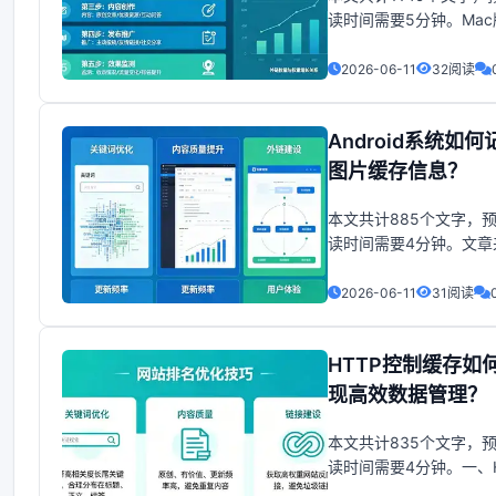
读时间需要5分钟。Mac
缓存文件的位置在哪里？
系统中PS缓存文件的路
2026-06-11
32阅读
LibraryCaches，缓存
是存在于磁盘上的。进
Android系统如何
夹，找到
（com.adobe.Photos
图片缓存信息？
就找到了M
本文共计885个文字，
读时间需要4分钟。文章
http:keegan-
lee.diandian.compost2
2026-06-11
31阅读
12-0640047548955
记录了一些注释，但未
HTTP控制缓存如
他修改。文章来自
img.558idc.comup
现高效数据管理？
本文共计835个文字，
读时间需要4分钟。一、H
请求与响应结构简图1. 