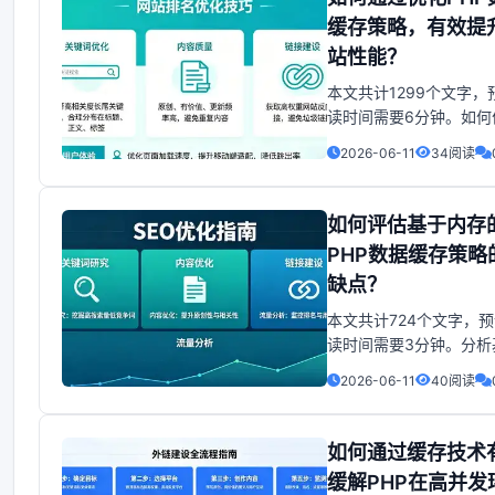
的需求日益增长。在PH
缓存策略，有效提
发场景下，为了提升网
站性能？
速度，以下是一些利用
本文共计1299个文字，
读时间需要6分钟。如何
PHP数据缓存，提升性
2026-06-11
34阅读
要：在大部分Web应用
中，数据库查询是频繁
作。为了提升应用性能
如何评估基于内存
常用方法是使用数据缓
PHP数据缓存策略
文将介绍如何优化PHP
缺点？
存。1. 使用缓存机制 -
本文共计724个文字，
读时间需要3分钟。分析
内存的PHP数据缓存方
2026-06-11
40阅读
随互联网的飞速发展，P
为了网站和Web应用开
种广泛使用的编程语言
如何通过缓存技术
于PHP的动态性和灵活
缓解PHP在高并发
在数据处理方面的性能