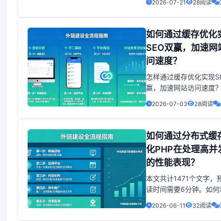
2026-07-21
28阅读
大的搜索引擎，其影响
索结果的权重想要在百
得更好的排名。吸引更
如何通过缓存优化
量，就必须重视站内调
SEO双赢，加速网
别是百度收录和缓存调
问速度？
起来，这两者并非孤立
是相互
怎样通过缓存优化实现S
赢，加速网站访问速度？
通过将网站资源条件缓
2026-07-03
28阅读
球更多个不同节点服务器
用户访问网站时,CDN会
条件从离用户最近的节点
如何通过分布式缓
从而降较低了数据传输
化PHP在处理高并
并提升了加载速度.前端
的性能表现？
件的优化是提升网站
本文共计1471个文字，
读时间需要6分钟。如何
分布式缓存提升PHP高
2026-06-11
32阅读
理速度？在当今互联网