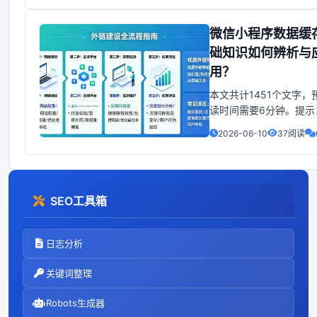
些之前需要前后端共同
枚举值，并提供根据type
微信小程序数据缓
取字典的API。所以在渲
础知识如何辨析与
的时候，有很多列表。
用？
近在生产环境遇到
本文共计1451个文字，
读时间需要6分钟。提示
处可添加本文字要记录
2026-06-10
37阅读
内容：例如：随着人工
不断进步，机器学习这
也越来越重要，很多人
开始了学习机器学习。
SEO工具箱
绍了机器学习的基础内
示：这里可以添加本文
的
日志分析
关键词整理
Robots生成器