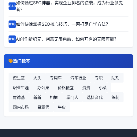
如何通过SEO神器，实现企业排名的逆袭，成为行业领先
68187
者？
如何快速掌握SEO核心技巧，一网打尽自学方法？
68186
AI创作新纪元，创意无限启航，如何开启的无限可能？
68185
热门标签
资生堂
大头
专用车
汽车行业
专职
助剂
职业生涯
办公桌
价格便宜
资费
小菜
肯德基
新新
相框
掌门人
选抖音代
鱼刺
国内市场
易亚代
牛皮