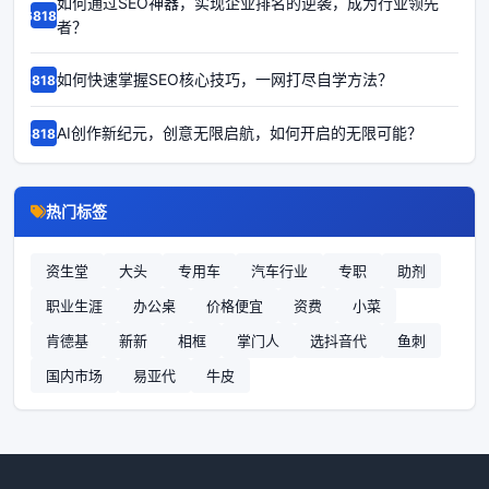
如何通过SEO神器，实现企业排名的逆袭，成为行业领先
68187
者？
如何快速掌握SEO核心技巧，一网打尽自学方法？
68186
AI创作新纪元，创意无限启航，如何开启的无限可能？
68185
热门标签
资生堂
大头
专用车
汽车行业
专职
助剂
职业生涯
办公桌
价格便宜
资费
小菜
肯德基
新新
相框
掌门人
选抖音代
鱼刺
国内市场
易亚代
牛皮