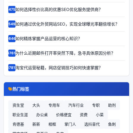
如何选择性价比高的优惠SEO优化服务提供商？
64759
如何通过优化外贸网站SEO，实现全球曝光率翻倍增长？
65496
如何精炼掌握产品运营的核心知识？
66467
为什么近期邮件打开率突然下降，急寻具体原因分析？
67611
淘宝代运营秘籍，网店促销技巧如何快速掌握？
67815
热门标签
资生堂
大头
专用车
汽车行业
专职
助剂
职业生涯
办公桌
价格便宜
资费
小菜
肯德基
新新
相框
掌门人
选抖音代
鱼刺