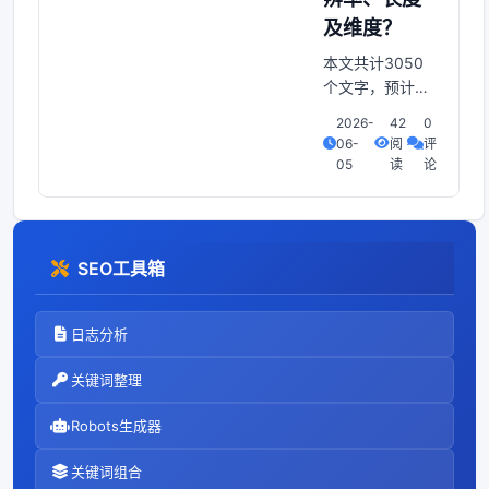
及维度？
本文共计3050
个文字，预计阅
读时间需要13分
2026-
42
0
钟。点击下方卡
06-
阅
评
片，关注CVer公
05
读
论
众号，重磅干
货！第一时间送
达→CV微信技术
交流群，作者：
SEO工具箱
DavidW.Romero
等，转载自：机
器之心|编辑：陈
日志分析
萌文。提出+点
击下方卡片，关
关键词整理
注CVer公众号，
重磅
Robots生成器
关键词组合