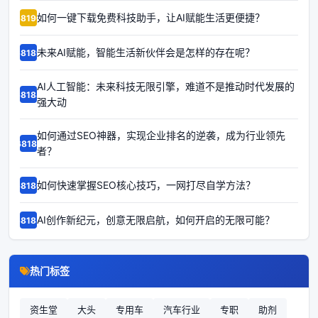
如何一键下载免费科技助手，让AI赋能生活更便捷？
68190
未来AI赋能，智能生活新伙伴会是怎样的存在呢？
68189
AI人工智能：未来科技无限引擎，难道不是推动时代发展的
68188
强大动
如何通过SEO神器，实现企业排名的逆袭，成为行业领先
68187
者？
如何快速掌握SEO核心技巧，一网打尽自学方法？
68186
AI创作新纪元，创意无限启航，如何开启的无限可能？
68185
热门标签
资生堂
大头
专用车
汽车行业
专职
助剂