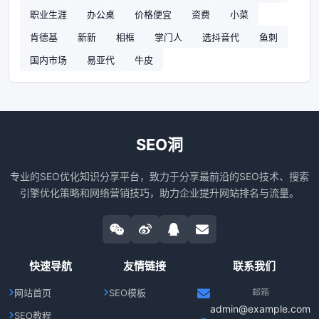
职业生涯
办公桌
价格便宜
资费
小菜
肯德基
新新
相框
掌门人
选抖音代
鱼刺
国内市场
易亚代
牛皮
SEO洞
专业的SEO优化知识分享平台，致力于分享最前沿的SEO技术、搜索
引擎优化策略和网络营销技巧，助力企业提升网站排名与流量。
快速导航
友情链接
联系我们
网站首页
SEO模板
邮箱
admin@example.com
SEO教程