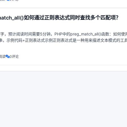
_match_all()如何通过正则表达式同时查找多个匹配项？
字，预计阅读时间需要5分钟。PHP中的preg_match_all()函数：如何
串，示例代码+正则表达式示例正则表达式是一种用来描述文本模式的工
替换文本中的特定模式。在P
阅读
0评论