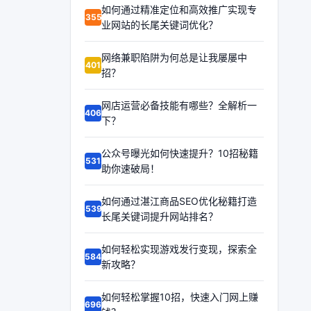
如何通过精准定位和高效推广实现专
63551
业网站的长尾关键词优化？
网络兼职陷阱为何总是让我屡屡中
64010
招？
网店运营必备技能有哪些？全解析一
64065
下？
公众号曝光如何快速提升？10招秘籍
65313
助你速破局！
如何通过湛江商品SEO优化秘籍打造
65397
长尾关键词提升网站排名？
如何轻松实现游戏发行变现，探索全
65848
新攻略？
如何轻松掌握10招，快速入门网上赚
66960