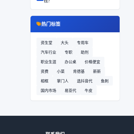
钱？
热门标签
资生堂
大头
专用车
汽车行业
专职
助剂
职业生涯
办公桌
价格便宜
资费
小菜
肯德基
新新
相框
掌门人
选抖音代
鱼刺
国内市场
易亚代
牛皮