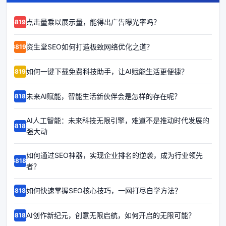
点击量乘以展示量，能得出广告曝光率吗？
68192
资生堂SEO如何打造极致网络优化之道？
68191
如何一键下载免费科技助手，让AI赋能生活更便捷？
68190
未来AI赋能，智能生活新伙伴会是怎样的存在呢？
68189
AI人工智能：未来科技无限引擎，难道不是推动时代发展的
68188
强大动
如何通过SEO神器，实现企业排名的逆袭，成为行业领先
68187
者？
如何快速掌握SEO核心技巧，一网打尽自学方法？
68186
AI创作新纪元，创意无限启航，如何开启的无限可能？
68185