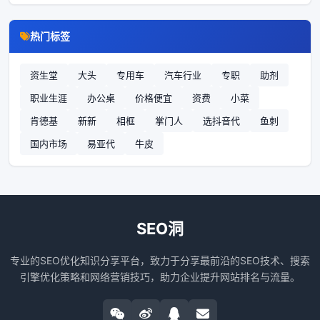
热门标签
资生堂
大头
专用车
汽车行业
专职
助剂
职业生涯
办公桌
价格便宜
资费
小菜
肯德基
新新
相框
掌门人
选抖音代
鱼刺
国内市场
易亚代
牛皮
SEO洞
专业的SEO优化知识分享平台，致力于分享最前沿的SEO技术、搜索
引擎优化策略和网络营销技巧，助力企业提升网站排名与流量。