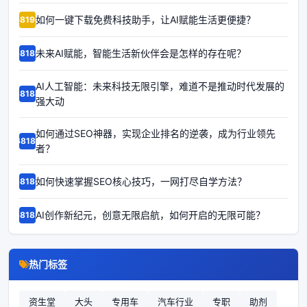
如何一键下载免费科技助手，让AI赋能生活更便捷？
68190
未来AI赋能，智能生活新伙伴会是怎样的存在呢？
68189
AI人工智能：未来科技无限引擎，难道不是推动时代发展的
68188
强大动
如何通过SEO神器，实现企业排名的逆袭，成为行业领先
68187
者？
如何快速掌握SEO核心技巧，一网打尽自学方法？
68186
AI创作新纪元，创意无限启航，如何开启的无限可能？
68185
热门标签
资生堂
大头
专用车
汽车行业
专职
助剂