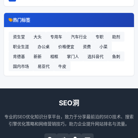
热门标签
资生堂
大头
专用车
汽车行业
专职
助剂
职业生涯
办公桌
价格便宜
资费
小菜
肯德基
新新
相框
掌门人
选抖音代
鱼刺
国内市场
易亚代
牛皮
SEO洞
专业的SEO优化知识分享平台，致力于分享最前沿的SEO技术、搜索
引擎优化策略和网络营销技巧，助力企业提升网站排名与流量。