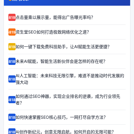
点击量乘以展示量，能得出广告曝光率吗？
68192
资生堂SEO如何打造极致网络优化之道？
68191
如何一键下载免费科技助手，让AI赋能生活更便捷？
68190
未来AI赋能，智能生活新伙伴会是怎样的存在呢？
68189
AI人工智能：未来科技无限引擎，难道不是推动时代发展的
68188
强大动
如何通过SEO神器，实现企业排名的逆袭，成为行业领先
68187
者？
如何快速掌握SEO核心技巧，一网打尽自学方法？
68186
AI创作新纪元，创意无限启航，如何开启的无限可能？
68185