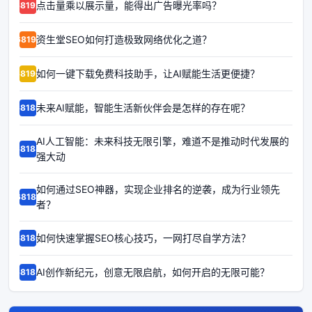
点击量乘以展示量，能得出广告曝光率吗？
68192
资生堂SEO如何打造极致网络优化之道？
68191
如何一键下载免费科技助手，让AI赋能生活更便捷？
68190
未来AI赋能，智能生活新伙伴会是怎样的存在呢？
68189
AI人工智能：未来科技无限引擎，难道不是推动时代发展的
68188
强大动
如何通过SEO神器，实现企业排名的逆袭，成为行业领先
68187
者？
如何快速掌握SEO核心技巧，一网打尽自学方法？
68186
AI创作新纪元，创意无限启航，如何开启的无限可能？
68185