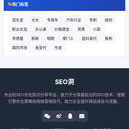
热门标签
资生堂
大头
专用车
汽车行业
专职
助剂
职业生涯
办公桌
价格便宜
资费
小菜
肯德基
新新
相框
掌门人
选抖音代
鱼刺
国内市场
易亚代
牛皮
SEO洞
专业的SEO优化知识分享平台，致力于分享最前沿的SEO技术、搜索
引擎优化策略和网络营销技巧，助力企业提升网站排名与流量。