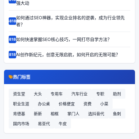
强大动
如何通过SEO神器，实现企业排名的逆袭，成为行业领先
68187
者？
如何快速掌握SEO核心技巧，一网打尽自学方法？
68186
AI创作新纪元，创意无限启航，如何开启的无限可能？
68185
热门标签
资生堂
大头
专用车
汽车行业
专职
助剂
职业生涯
办公桌
价格便宜
资费
小菜
肯德基
新新
相框
掌门人
选抖音代
鱼刺
国内市场
易亚代
牛皮