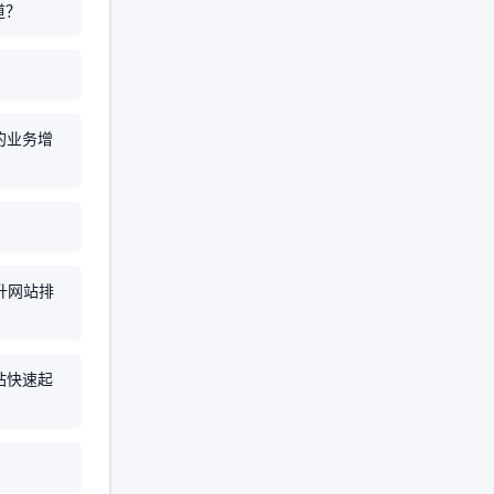
道？
的业务增
升网站排
站快速起