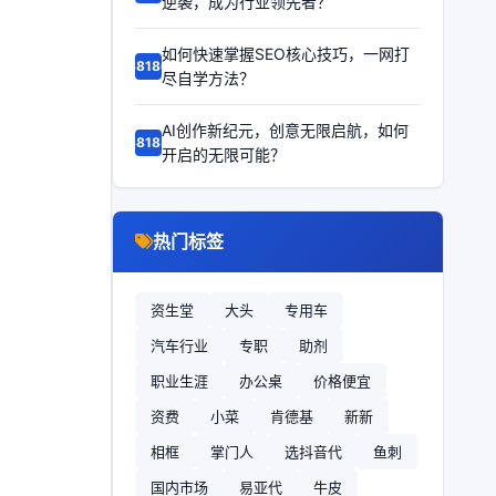
逆袭，成为行业领先者？
如何快速掌握SEO核心技巧，一网打
68186
尽自学方法？
AI创作新纪元，创意无限启航，如何
68185
开启的无限可能？
热门标签
资生堂
大头
专用车
汽车行业
专职
助剂
职业生涯
办公桌
价格便宜
资费
小菜
肯德基
新新
相框
掌门人
选抖音代
鱼刺
国内市场
易亚代
牛皮