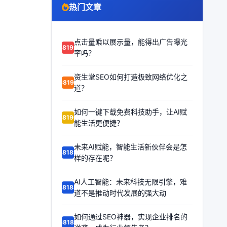
热门文章
点击量乘以展示量，能得出广告曝光
68192
率吗？
资生堂SEO如何打造极致网络优化之
68191
道？
如何一键下载免费科技助手，让AI赋
68190
能生活更便捷？
未来AI赋能，智能生活新伙伴会是怎
68189
样的存在呢？
AI人工智能：未来科技无限引擎，难
68188
道不是推动时代发展的强大动
如何通过SEO神器，实现企业排名的
68187