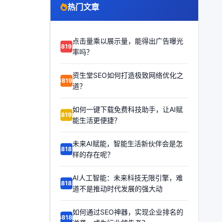
热门文章
点击量乘以展示量，能得出广告曝光
68192
率吗？
资生堂SEO如何打造极致网络优化之
68191
道？
如何一键下载免费科技助手，让AI赋
68190
能生活更便捷？
未来AI赋能，智能生活新伙伴会是怎
68189
样的存在呢？
AI人工智能：未来科技无限引擎，难
68188
道不是推动时代发展的强大动
如何通过SEO神器，实现企业排名的
68187