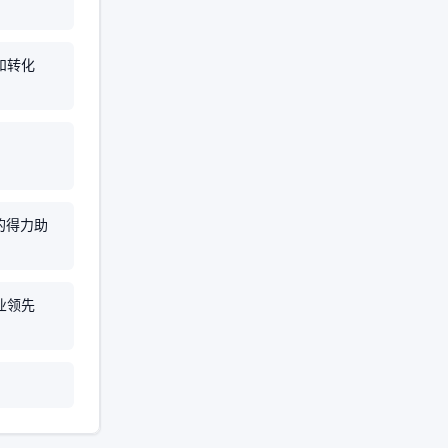
和转化
？
的得力助
业领先