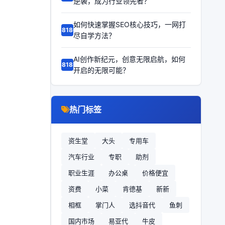
逆袭，成为行业领先者？
如何快速掌握SEO核心技巧，一网打
68186
尽自学方法？
AI创作新纪元，创意无限启航，如何
68185
开启的无限可能？
热门标签
资生堂
大头
专用车
汽车行业
专职
助剂
职业生涯
办公桌
价格便宜
资费
小菜
肯德基
新新
相框
掌门人
选抖音代
鱼刺
国内市场
易亚代
牛皮