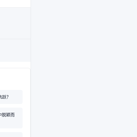
飞跃？
中脱颖而