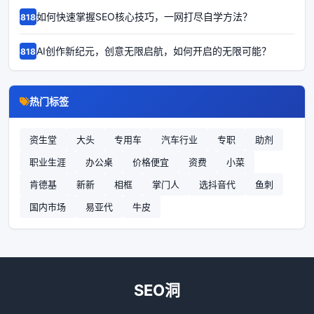
如何快速掌握SEO核心技巧，一网打尽自学方法？
68186
AI创作新纪元，创意无限启航，如何开启的无限可能？
68185
热门标签
资生堂
大头
专用车
汽车行业
专职
助剂
职业生涯
办公桌
价格便宜
资费
小菜
肯德基
新新
相框
掌门人
选抖音代
鱼刺
国内市场
易亚代
牛皮
SEO洞