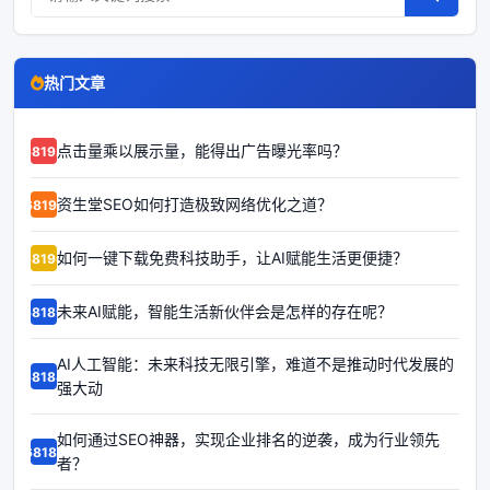
热门文章
点击量乘以展示量，能得出广告曝光率吗？
68192
资生堂SEO如何打造极致网络优化之道？
68191
如何一键下载免费科技助手，让AI赋能生活更便捷？
68190
未来AI赋能，智能生活新伙伴会是怎样的存在呢？
68189
AI人工智能：未来科技无限引擎，难道不是推动时代发展的
68188
强大动
如何通过SEO神器，实现企业排名的逆袭，成为行业领先
68187
者？