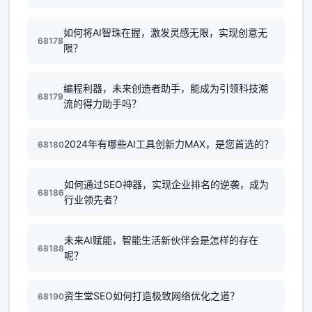
如何将AI智珠在握，激发灵感无限，实现创意无
68178
限？
编程利器，未来创造者助手，能成为引领科技潮
68179
流的得力助手吗？
2024年有哪些AI工具创新力MAX，是您首选的？
68180
如何通过SEO神器，实现企业排名的逆袭，成为
68186
行业领先者？
未来AI赋能，智能生活新伙伴会是怎样的存在
68188
呢？
资生堂SEO如何打造极致网络优化之道？
68190