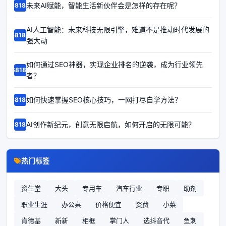
未来AI赋能，智能生活新伙伴会是怎样的存在呢？
68189
AI人工智能：未来科技无限引擎，难道不是推动时代发展的
68188
强大动
如何通过SEO神器，实现企业排名的逆袭，成为行业领先
68187
者？
如何快速掌握SEO核心技巧，一网打尽自学方法？
68186
AI创作新纪元，创意无限启航，如何开启的无限可能？
68185
热门标签
资生堂
大头
专用车
汽车行业
专职
助剂
职业生涯
办公桌
价格便宜
资费
小菜
肯德基
新新
相框
掌门人
选抖音代
鱼刺