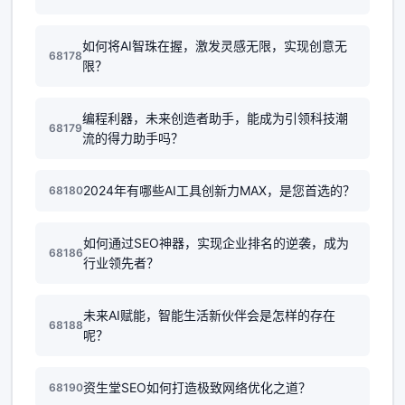
如何将AI智珠在握，激发灵感无限，实现创意无
68178
限？
编程利器，未来创造者助手，能成为引领科技潮
68179
流的得力助手吗？
2024年有哪些AI工具创新力MAX，是您首选的？
68180
如何通过SEO神器，实现企业排名的逆袭，成为
68186
行业领先者？
未来AI赋能，智能生活新伙伴会是怎样的存在
68188
呢？
资生堂SEO如何打造极致网络优化之道？
68190