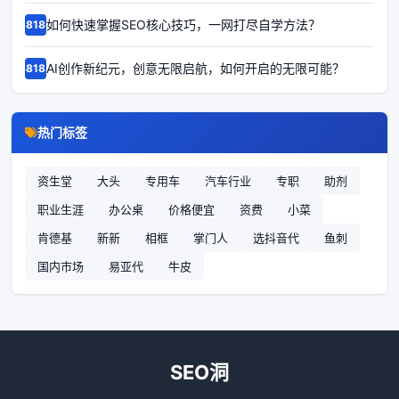
如何快速掌握SEO核心技巧，一网打尽自学方法？
68186
AI创作新纪元，创意无限启航，如何开启的无限可能？
68185
热门标签
资生堂
大头
专用车
汽车行业
专职
助剂
职业生涯
办公桌
价格便宜
资费
小菜
肯德基
新新
相框
掌门人
选抖音代
鱼刺
国内市场
易亚代
牛皮
SEO洞