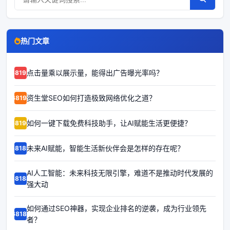
热门文章
点击量乘以展示量，能得出广告曝光率吗？
68192
资生堂SEO如何打造极致网络优化之道？
68191
如何一键下载免费科技助手，让AI赋能生活更便捷？
68190
未来AI赋能，智能生活新伙伴会是怎样的存在呢？
68189
AI人工智能：未来科技无限引擎，难道不是推动时代发展的
68188
强大动
如何通过SEO神器，实现企业排名的逆袭，成为行业领先
68187
者？