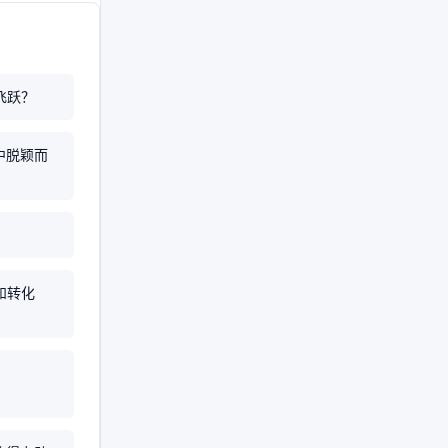
飞跃？
中脱颖而
和转化
？