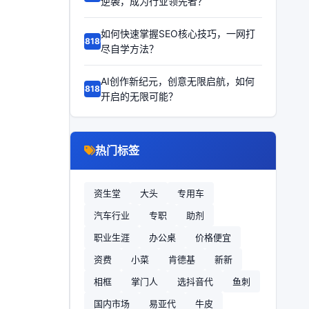
逆袭，成为行业领先者？
如何快速掌握SEO核心技巧，一网打
68186
尽自学方法？
AI创作新纪元，创意无限启航，如何
68185
开启的无限可能？
热门标签
资生堂
大头
专用车
汽车行业
专职
助剂
职业生涯
办公桌
价格便宜
资费
小菜
肯德基
新新
相框
掌门人
选抖音代
鱼刺
国内市场
易亚代
牛皮