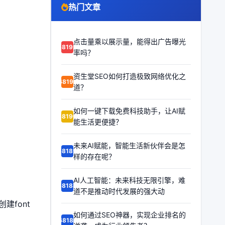
热门文章
点击量乘以展示量，能得出广告曝光
68192
率吗？
资生堂SEO如何打造极致网络优化之
68191
道？
如何一键下载免费科技助手，让AI赋
68190
能生活更便捷？
未来AI赋能，智能生活新伙伴会是怎
68189
样的存在呢？
AI人工智能：未来科技无限引擎，难
68188
道不是推动时代发展的强大动
建font
如何通过SEO神器，实现企业排名的
68187