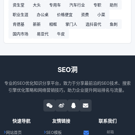
资生堂
大头
专用车
汽车行业
专职
助剂
职业生涯
办公桌
价格便宜
资费
小菜
肯德基
新新
相框
掌门人
选抖音代
鱼刺
国内市场
易亚代
牛皮
SEO洞
专业的SEO优化知识分享平台，致力于分享最前沿的SEO技术、搜索
引擎优化策略和网络营销技巧，助力企业提升网站排名与流量。
快速导航
友情链接
联系我们
网站首页
SEO模板
邮箱