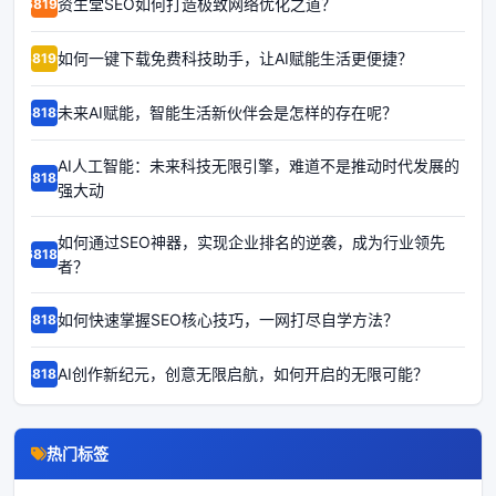
资生堂SEO如何打造极致网络优化之道？
68191
如何一键下载免费科技助手，让AI赋能生活更便捷？
68190
未来AI赋能，智能生活新伙伴会是怎样的存在呢？
68189
AI人工智能：未来科技无限引擎，难道不是推动时代发展的
68188
强大动
如何通过SEO神器，实现企业排名的逆袭，成为行业领先
68187
者？
如何快速掌握SEO核心技巧，一网打尽自学方法？
68186
AI创作新纪元，创意无限启航，如何开启的无限可能？
68185
热门标签