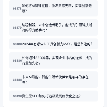
如何将AI智珠在握，激发灵感无限，实现创意无
68178
限？
编程利器，未来创造者助手，能成为引领科技潮
68179
流的得力助手吗？
2024年有哪些AI工具创新力MAX，是您首选的？
68180
如何通过SEO神器，实现企业排名的逆袭，成为
68186
行业领先者？
未来AI赋能，智能生活新伙伴会是怎样的存在
68188
呢？
资生堂SEO如何打造极致网络优化之道？
68190