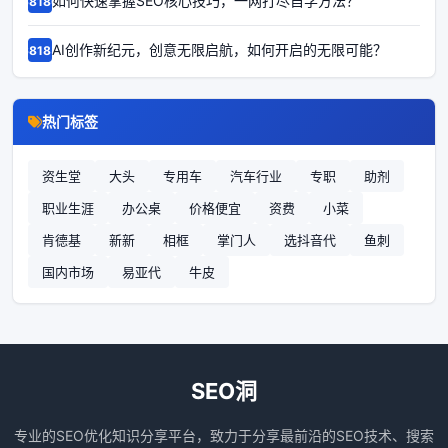
如何快速掌握SEO核心技巧，一网打尽自学方法？
68186
AI创作新纪元，创意无限启航，如何开启的无限可能？
68185
热门标签
资生堂
大头
专用车
汽车行业
专职
助剂
职业生涯
办公桌
价格便宜
资费
小菜
肯德基
新新
相框
掌门人
选抖音代
鱼刺
国内市场
易亚代
牛皮
SEO洞
专业的SEO优化知识分享平台，致力于分享最前沿的SEO技术、搜索