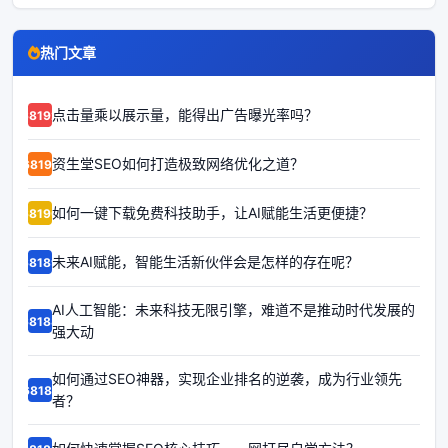
热门文章
点击量乘以展示量，能得出广告曝光率吗？
68192
资生堂SEO如何打造极致网络优化之道？
68191
如何一键下载免费科技助手，让AI赋能生活更便捷？
68190
未来AI赋能，智能生活新伙伴会是怎样的存在呢？
68189
AI人工智能：未来科技无限引擎，难道不是推动时代发展的
68188
强大动
如何通过SEO神器，实现企业排名的逆袭，成为行业领先
68187
者？