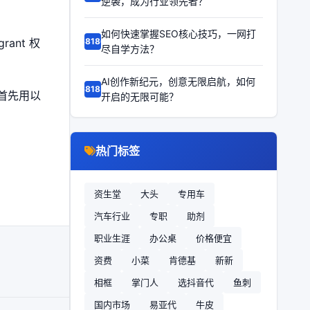
逆袭，成为行业领先者？
如何快速掌握SEO核心技巧，一网打
rant 权
68186
尽自学方法？
AI创作新纪元，创意无限启航，如何
68185
。首先用以
开启的无限可能？
热门标签
资生堂
大头
专用车
汽车行业
专职
助剂
职业生涯
办公桌
价格便宜
资费
小菜
肯德基
新新
相框
掌门人
选抖音代
鱼刺
国内市场
易亚代
牛皮