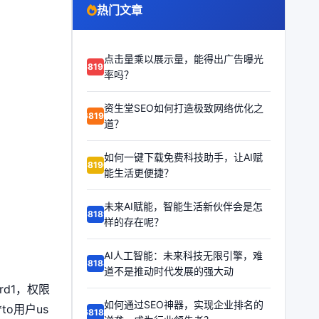
热门文章
点击量乘以展示量，能得出广告曝光
68192
率吗？
资生堂SEO如何打造极致网络优化之
68191
道？
如何一键下载免费科技助手，让AI赋
68190
能生活更便捷？
未来AI赋能，智能生活新伙伴会是怎
68189
样的存在呢？
AI人工智能：未来科技无限引擎，难
68188
道不是推动时代发展的强大动
rd1，权限
如何通过SEO神器，实现企业排名的
to用户us
68187