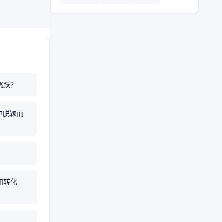
飞跃？
中脱颖而
和转化