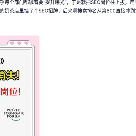
几乎每个部门都喊着要“提升曝光”，于是就把SEO岗位往上拔。
的奶茶店里挂了个SEO招牌，后来啊搜索排名从第800直接冲到