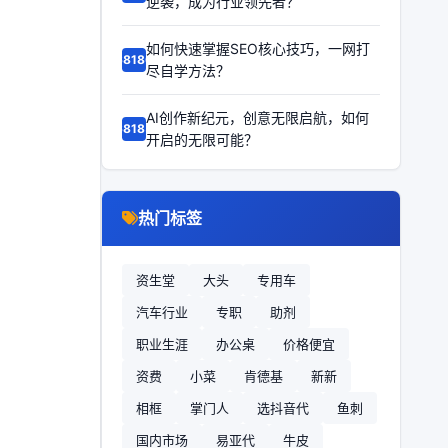
逆袭，成为行业领先者？
如何快速掌握SEO核心技巧，一网打
68186
尽自学方法？
AI创作新纪元，创意无限启航，如何
68185
开启的无限可能？
热门标签
资生堂
大头
专用车
汽车行业
专职
助剂
职业生涯
办公桌
价格便宜
资费
小菜
肯德基
新新
相框
掌门人
选抖音代
鱼刺
国内市场
易亚代
牛皮