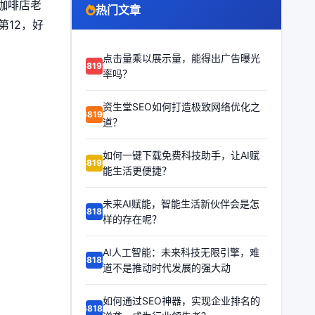
连咖啡店老
热门文章
第12，好
点击量乘以展示量，能得出广告曝光
68192
率吗？
资生堂SEO如何打造极致网络优化之
68191
道？
如何一键下载免费科技助手，让AI赋
68190
能生活更便捷？
未来AI赋能，智能生活新伙伴会是怎
68189
样的存在呢？
AI人工智能：未来科技无限引擎，难
68188
道不是推动时代发展的强大动
如何通过SEO神器，实现企业排名的
68187