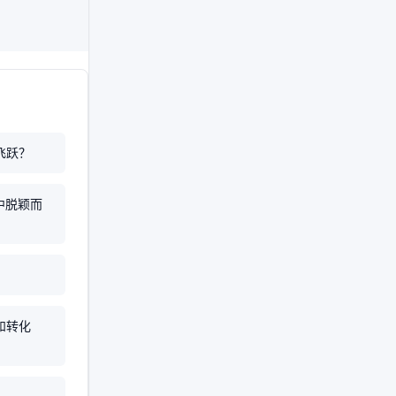
飞跃？
中脱颖而
和转化