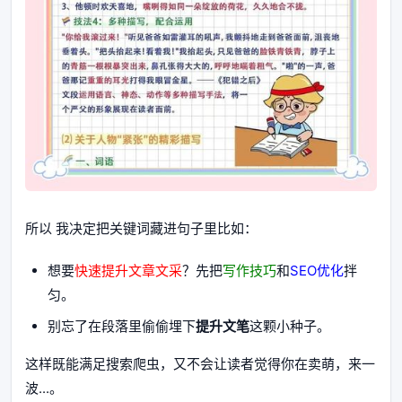
所以 我决定把关键词藏进句子里比如：
想要
快速提升文章文采
？先把
写作技巧
和
SEO优化
拌
匀。
别忘了在段落里偷偷埋下
提升文笔
这颗小种子。
这样既能满足搜索爬虫，又不会让读者觉得你在卖萌，来一
波...。