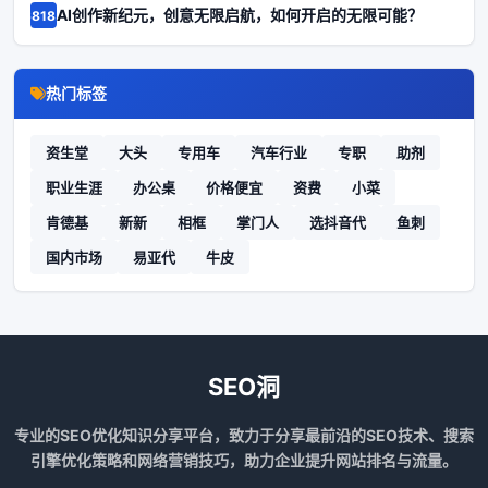
AI创作新纪元，创意无限启航，如何开启的无限可能？
68185
热门标签
资生堂
大头
专用车
汽车行业
专职
助剂
职业生涯
办公桌
价格便宜
资费
小菜
肯德基
新新
相框
掌门人
选抖音代
鱼刺
国内市场
易亚代
牛皮
SEO洞
专业的SEO优化知识分享平台，致力于分享最前沿的SEO技术、搜索
引擎优化策略和网络营销技巧，助力企业提升网站排名与流量。