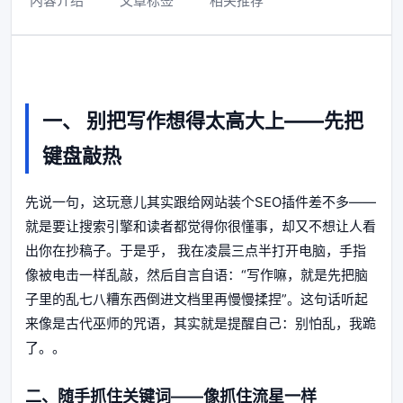
内容介绍
文章标签
相关推荐
一、 别把写作想得太高大上——先把
键盘敲热
先说一句，这玩意儿其实跟给网站装个SEO插件差不多——
就是要让搜索引擎和读者都觉得你很懂事，却又不想让人看
出你在抄稿子。于是乎， 我在凌晨三点半打开电脑，手指
像被电击一样乱敲，然后自言自语：“写作嘛，就是先把脑
子里的乱七八糟东西倒进文档里再慢慢揉捏”。这句话听起
来像是古代巫师的咒语，其实就是提醒自己：别怕乱，我跪
了。。
二、随手抓住关键词——像抓住流星一样