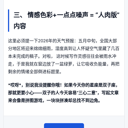
三、 情感色彩+一点点噪声 = “人肉版”
内容
这里必须提一下2026年的天气预报：五月中旬，全国大部
分地区将迎来绵绵细雨，湿度高到让人怀疑空气里藏了几百
本未完成的稿子。对啦， 这时候写作灵感往往会被雨水冲
走，于是我就在窗边放了一盆绿萝，让它吸收负能量，再把
剩余的情绪全部倒进标题里。
*哎呀*，别说我没提醒你哦！如果今天你的星座是双子座，
那就更要小心——双子的人今天容易“三心二意”，写起文章
来会像是拼图游戏，一块块拼凑却总找不到边角。