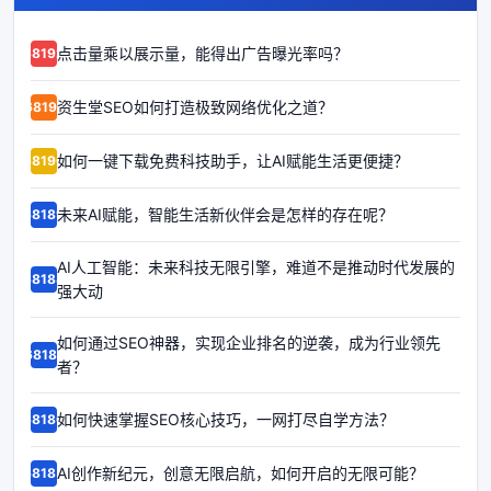
点击量乘以展示量，能得出广告曝光率吗？
68192
资生堂SEO如何打造极致网络优化之道？
68191
如何一键下载免费科技助手，让AI赋能生活更便捷？
68190
未来AI赋能，智能生活新伙伴会是怎样的存在呢？
68189
AI人工智能：未来科技无限引擎，难道不是推动时代发展的
68188
强大动
如何通过SEO神器，实现企业排名的逆袭，成为行业领先
68187
者？
如何快速掌握SEO核心技巧，一网打尽自学方法？
68186
AI创作新纪元，创意无限启航，如何开启的无限可能？
68185