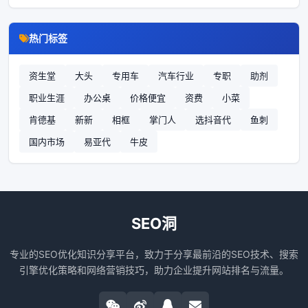
热门标签
资生堂
大头
专用车
汽车行业
专职
助剂
职业生涯
办公桌
价格便宜
资费
小菜
肯德基
新新
相框
掌门人
选抖音代
鱼刺
国内市场
易亚代
牛皮
SEO洞
专业的SEO优化知识分享平台，致力于分享最前沿的SEO技术、搜索
引擎优化策略和网络营销技巧，助力企业提升网站排名与流量。