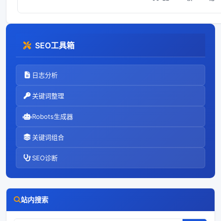
设备树默认使用H50和
TN92屏+现修改分辨率
为1024x600的7寸高清
电容屏内核版本4.1.15
SEO工具箱
平台TQIMX6UL
TQIMX6
日志分析
关键词整理
Robots生成器
关键词组合
SEO诊断
站内搜索