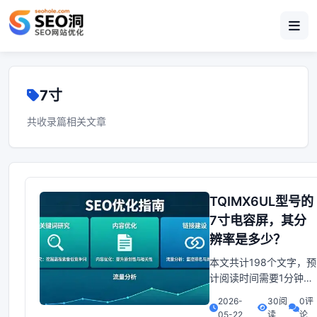
7寸
共收录篇相关文章
TQIMX6UL型号的
7寸电容屏，其分
辨率是多少？
本文共计198个文字，预
计阅读时间需要1分钟。
内核版4.1.15+平台
2026-
30阅
0评
TQIMX6UL+TQIMX6UL
05-22
读
论