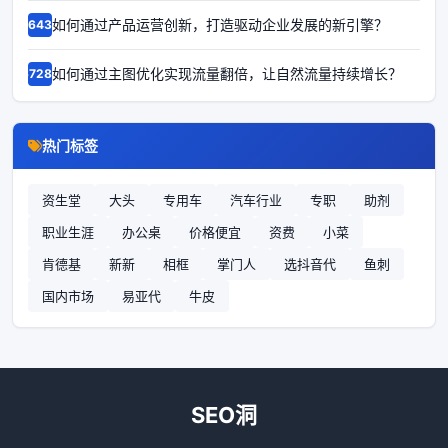
如何通过产品运营创新，打造驱动企业发展的新引擎？
66435
如何通过主图优化实现流量翻倍，让自然流量持续增长？
67282
热门标签
资生堂
大头
专用车
汽车行业
专职
助剂
职业生涯
办公桌
价格便宜
资费
小菜
肯德基
新新
相框
掌门人
选抖音代
鱼刺
国内市场
易亚代
牛皮
SEO洞