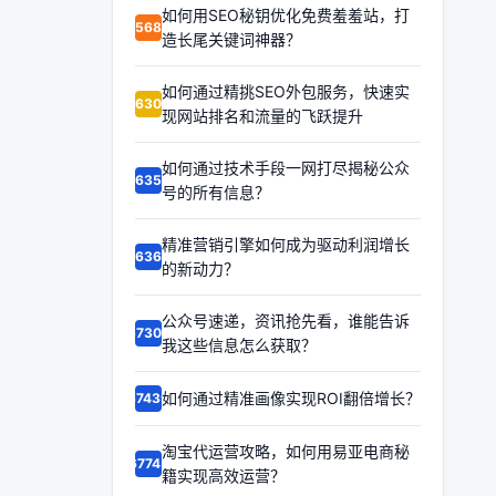
如何用SEO秘钥优化免费羞羞站，打
65683
造长尾关键词神器？
如何通过精挑SEO外包服务，快速实
66306
现网站排名和流量的飞跃提升
如何通过技术手段一网打尽揭秘公众
66358
号的所有信息？
精准营销引擎如何成为驱动利润增长
66369
的新动力？
公众号速递，资讯抢先看，谁能告诉
67302
我这些信息怎么获取？
如何通过精准画像实现ROI翻倍增长？
67439
淘宝代运营攻略，如何用易亚电商秘
67745
籍实现高效运营？