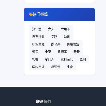
热门标签
资生堂
大头
专用车
汽车行业
专职
助剂
职业生涯
办公桌
价格便宜
资费
小菜
肯德基
新新
相框
掌门人
选抖音代
鱼刺
国内市场
易亚代
牛皮
联系我们