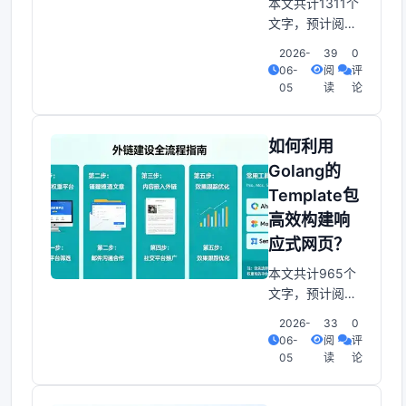
本文共计1311个
文字，预计阅读
时间需要6分
2026-
39
0
钟。Golang
06-
阅
评
Template包：全
05
读
论
面解析面向现代
Web开发的解决
方案概述：在当
如何利用
今Web开发中，
Golang的
前后端分离已成
Template包
为主流开发模
高效构建响
式。对于后端开
发人员来说，提
应式网页？
供友好的接口以
本文共计965个
供前端开发人员
文字，预计阅读
调用至关重要。
时间需要4分
2026-
33
0
钟。使用Golang
06-
阅
评
的Template包高
05
读
论
效开发响应式网
页。网页模板技