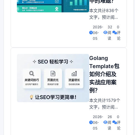
库。本文将从零
中的难题？
基础开始，详细
本文共计836个
介绍Golang
文字，预计阅读
时间需要4分
2026-
32
0
钟。Golang的
06-
阅
评
Template包：解
05
读
论
决Web开发中的
痛点问题在Web
开发中，模板引
Golang
擎是一个非常重
Template包
要的工具。它可
如何介绍及
以帮助我们将动
实战应用案
态数据和静态页
面内容进行混
例？
合，生成最终的
本文共计1579个
HTML页面。
文字，预计阅读
Golang的T
时间需要7分
2026-
26
0
钟。Golang的
06-
阅
评
Template包简介
05
读
论
及应用实战