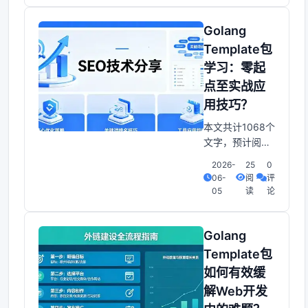
染，指引如下：
在Web开发中，
Golang
快速且准确地生
Template包
成HTML页面是
学习：零起
一个常见需求。
点至实战应
为了实现这一目
标，我们可以利
用技巧？
用Golang的
本文共计1068个
Template包。T
文字，预计阅读
时间需要5分
2026-
25
0
钟。Golang与
06-
阅
评
Template包：入
05
读
论
门到实战Go语言
是一门简洁高效
的编程语言，而
Golang
Template包则是
Template包
Go语言中处理
如何有效缓
HTML、XML等
解Web开发
模板的官方标准