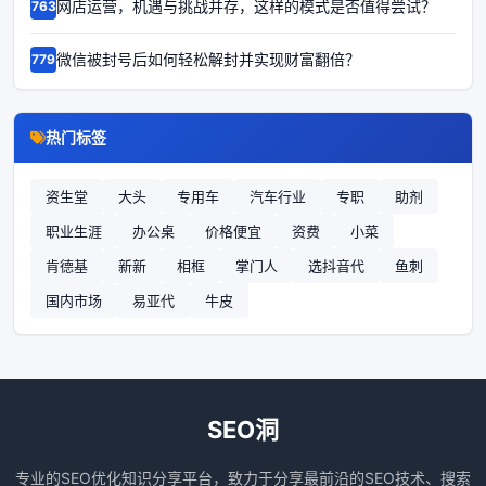
网店运营，机遇与挑战并存，这样的模式是否值得尝试？
67630
微信被封号后如何轻松解封并实现财富翻倍？
67793
热门标签
资生堂
大头
专用车
汽车行业
专职
助剂
职业生涯
办公桌
价格便宜
资费
小菜
肯德基
新新
相框
掌门人
选抖音代
鱼刺
国内市场
易亚代
牛皮
SEO洞
专业的SEO优化知识分享平台，致力于分享最前沿的SEO技术、搜索