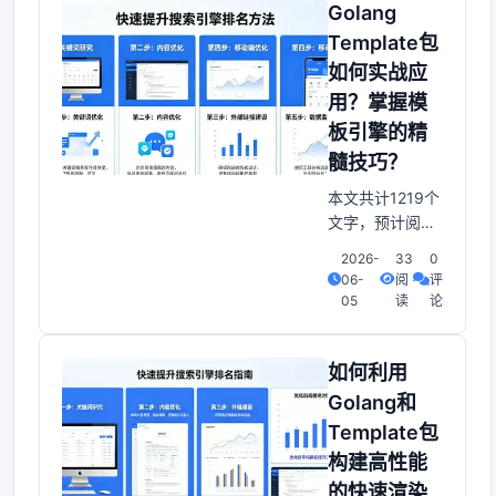
术在Web开发中
Golang
极为常见。模板
Template包
技术将网页结构
如何实战应
和内容分离，使
用？掌握模
得网页的设计和
逻辑代码可以独
板引擎的精
立开发和维护。
髓技巧？
使用Golang的
本文共计1219个
Templ
文字，预计阅读
时间需要5分
2026-
33
0
钟。Golang
06-
阅
评
Template包实战
05
读
论
指南：深入掌握
模板引擎与指
令：在Golang
如何利用
中，Template包
Golang和
是一款强大且灵
Template包
活的模板引擎，
构建高性能
用于生成文本输
出。它提供了简
的快速渲染