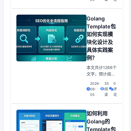
建现代网站，近
年来，随着互联
网的迅猛发展，
Golang
越来越多的网站
Template包
需要提供个性化
如何实现模
的内容和界面。
块化设计及
与此同时，
Golang（又称
具体实践案
Go语言）凭借其
例？
高性能和强大的
本文共计1266个
并发能力，成为
文字，预计阅读
时间需要6分
2026-
35
0
钟。Golang的
06-
阅
评
Template包：模
05
读
论
块化设计与实践
在开发Web应用
或生成文本文件
如何利用
时，经常需要对
Golang的
模板进行处理。
Template包