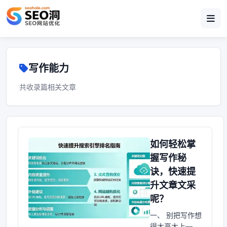
写作能力
共收录篇相关文章
如何轻松掌
握写作秘
诀，快速提
升文章文采
呢？
一、 别把写作想
得太高大上——