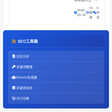
先把键盘敲热先
10
0
2026-
说一句，这玩意
阅
评
05-16
儿其实跟给网站
读
论
装个SEO插件差
不多——就是要
让搜索引擎和读
者都觉得你很懂
SEO工具箱
事，却又不想让
人看出你在抄稿
子。于是乎， 我
日志分析
在凌晨三点半打
开电脑，手指像
关键词整理
被电击一样乱
敲，然后自言自
Robots生成器
语：“写作嘛
关键词组合
SEO诊断