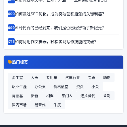
如何通过SEO优化，成为突破营销瓶颈的关键利器？
66900
AI时代真的已经到来，我们是否已经智领了新纪元？
66998
如何利用作文神器，轻松实现写作技能的突破？
67151
热门标签
资生堂
大头
专用车
汽车行业
专职
助剂
职业生涯
办公桌
价格便宜
资费
小菜
肯德基
新新
相框
掌门人
选抖音代
鱼刺
国内市场
易亚代
牛皮