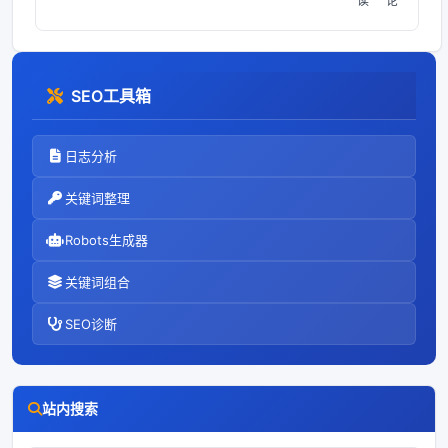
读
论
却往往走向了自
取灭亡的深渊。
这里不是教科
书，也不是官方
SEO工具箱
文件，而是一段
带着血色情绪、
夹杂星座运势和
日志分析
2026年春季天
气预报的碎碎
关键词整理
念。为什么“下
不为例”会把管
Robots生成器
理者推向悬
关键词组合
SEO诊断
站内搜索