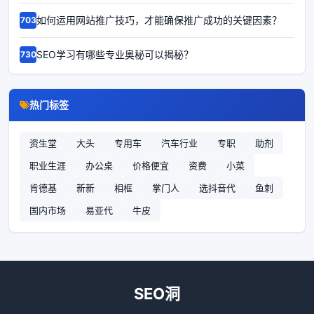
如何运用网站推广技巧，才能确保推广成功的关键因素？
67037
SEO学习有哪些专业奥秘可以揭秘？
67300
热门标签
资生堂
大头
专用车
汽车行业
专职
助剂
职业生涯
办公桌
价格便宜
资费
小菜
肯德基
新新
相框
掌门人
选抖音代
鱼刺
国内市场
易亚代
牛皮
SEO洞