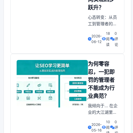
跃升？
心态转变：从员
工到管理者的第
一步每个企业的
18
0
2026-
发展都需要一批
阅
评
06-12
敢于担当责任的
读
论
人冲锋在前，这
也是成为管理者
必经的过程。作
为何零容
为一个新任管理
忍，一犯即
者， 可能还没有
罚的管理者
能力快速理解公
不能成为行
司的战略目标，
那么就建议你心
业典范？
无旁骛、竭尽所
我倾向于... 在企
能地去努力实现
业的大江湖里零
公司设定的目
容忍、一犯即罚
标，在努力实现
10
0
2026-
的管理者常被当
阅
评
的
05-16
作“硬核”标杆，