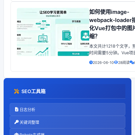
建的。因此，在h函数中使
无效的。+render: (h, pa
如何使用image-
return h(expa
webpack-loade
化Vue打包中的图
缩？
本文共计1218个文字，
时间需要5分钟。Vue项
后，某些图片文件体积
2026-06-10
28阅读
打包体积过大。可以通
用`image-webpack-lo
来压缩图片，从而减小
步骤如下：1. 使用npm安
SEO工具箱
日志分析
关键词整理
Robots生成器