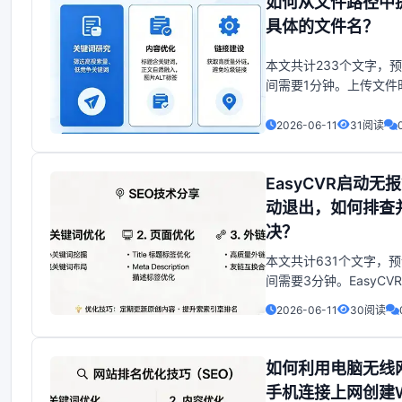
如何从文件路径中
机IP设置为192.168.1
具体的文件名？
并尝
本文共计233个文字，
间需要1分钟。上传文件
器需识别文件类型，进
和转换；下载文件时，
2026-06-11
31阅读
content_type，告知
便浏览器正确处理。上
EasyCVR启动无
服务器需要知道文件类
格式校验和格式转
动退出，如何排查
决？
本文共计631个文字，
间需要3分钟。EasyCV
视频汇聚管理，支持视
2026-06-11
30阅读
播、云端录像、云存储
与回放、智能告警、平
能分析等视频服务。平
如何利用电脑无线
通过国标GB28181、RT
手机连接上网创建W
协议接入。Ea