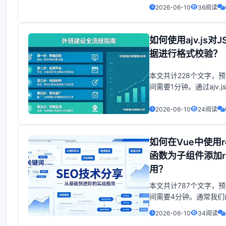
绍了如何搭建Electron-
2026-06-10
36阅读
基本流程，包括主进程
染进程和主进程之间的
将重点讲解以下内容：>
如何使用ajv.js对J
Electron-Vue项目的
据进行格式校验？
本文共计228个文字，
间需要1分钟。通过ajv.
验证所需的json(json5
否符合要求。支持验证
2026-06-10
24阅读
段类型等，且在控制台
验证结果。官网 + 使用描
如何在Vue中使用re
通过ajv.js验证所需的jso
函数为子组件添加r
用？
本文共计787个文字，
间需要4分钟。通常我们
是，这样ref不会生效，
2026-06-10
34阅读
渲染时的，而ref是在渲