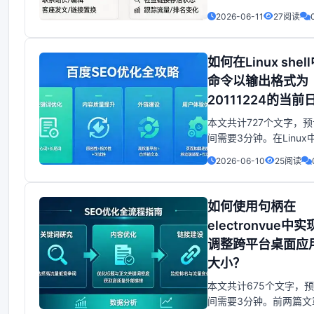
交集中找到三个排序数
2026-06-11
27阅读
元素原文：H+Python 
交集中找到三个排序数
元素原文：
如何在Linux she
https:www.geesforgee
命令以输出格式为
20111224的当前
本文共计727个文字，
间需要3分钟。在Linu
过shell命令获取当前
2026-06-10
25阅读
格式为YYYYMMDD的
可以使用以下命令：shell
+%Y%m%d输出结果将
如何使用句柄在
20181130这样的格式
electronvue中
调整跨平台桌面应
大小？
本文共计675个文字，
间需要3分钟。前两篇文