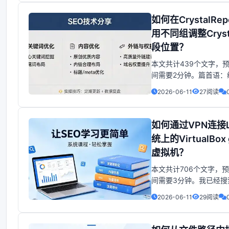
管理数据的重要工具。
如何在CrystalRe
库访问会导致性能下降
数据库访问效率至关重
用不同组调整Cryst
段位置？
本文共计439个文字，
间需要2分钟。篇首语：
篇首语：本文由编程笔记
2026-06-11
27阅读
联小编为大家整理，主
CrystalReport中通
动字段相关的知识，希
如何通过VPN连接L
定的参考价值。 篇首语
统上的VirtualBox 
编程笔记#自由互
虚拟机？
本文共计706个文字，
间需要3分钟。我已经搜
了一些构建建议，但还
2026-06-11
29阅读
作。我的主机正在运行Ub
我已安装了VirtualBo
个仅限主机的虚拟适配