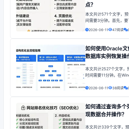
点？
本文共计571个文字，
间需要3分钟。首先，要
的网卡是否支持网络负
2026-06-11
47阅读
CMD中，使用命令netsh 
show drivers运行完
网卡是否支持网络负载。1
如何使用Oracle
了解自己的网卡是否支
数据库实例恢复操
载。1.
本文共计2527个文字，
时间需要11分钟。在Win
务器上运行Oracle数
到操作系统资源不足、
2026-06-11
38阅读
了解情况等导致无法正
况，可以尝试以下步骤：1
如何通过查询多个
统资源：确认CPU、内
源是否满足
现数据合并操作？
本文共计339个文字，