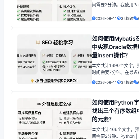
间需要2分钟。我使用Pa
以下两个数据框架格式
是所有可能组合的列：Tabl
2026-06-11
34阅读
1 2---+----+----+0| A|
我在Pandas中有以下
如何使用Mybatis在
式的
中实现Oracle数
量insert操作？
本文共计1690个文字，
时间需要7分钟。在最近
中，遇到一个问题导致
2026-06-11
34阅读
后台后，数据库中导入
过百万条。为了解决这
试了批量插入数据的方
如何使用Python
网上搜索的方法。最近
找出三个有序数组
一个问题导入数据到后
的元素？
本文共计466个文字，
间需要2分钟。Python 