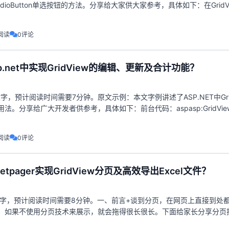
用RadioButton单选按钮的方法。分享给大家供大家参考，具体如下：在GridV
三种方法，第一种
阅读
0评论
.net中实现GridView的编辑、更新及合计功能？
文字，预计阅读时间需要7分钟。原文示例：本文字例讲述了ASP.NET中Grid
法。分享给广大开发者供参考，具体如下：前台代码：aspasp:GridVie
er
阅读
0评论
etpager实现GridView分页及高效导出Excel文件？
个文字，预计阅读时间需要8分钟。一、前言+谈到分页，在网页上直接到处
，如果不使用分页技术来展示，就会拖得很长很长。下面给家长分享分页
要显示的数据量足够大时，分页是必不可少的。一、