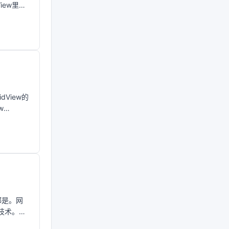
iew里做
View的
w
都是。网
技术。