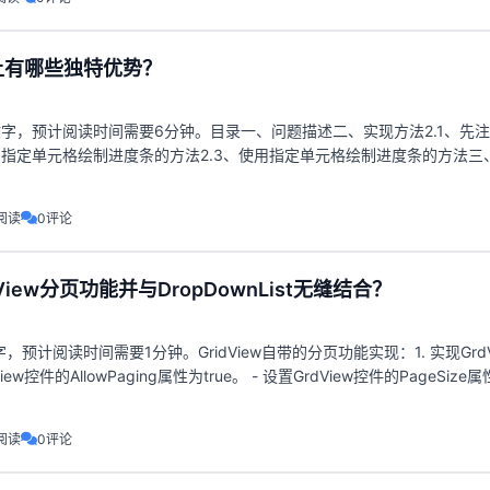
上有哪些独特优势？
文字，预计阅读时间需要6分钟。目录一、问题描述二、实现方法2.1、先
编写指定单元格绘制进度条的方法2.3、使用指定单元格绘制进度条的方法三
格设置百分比目录一、问题描述二、实
阅读
0评论
View分页功能并与DropDownList无缝结合？
，预计阅读时间需要1分钟。GridView自带的分页功能实现：1. 实现GrdV
iew控件的AllowPaging属性为true。 - 设置GrdView控件的PageSiz
阅读
0评论