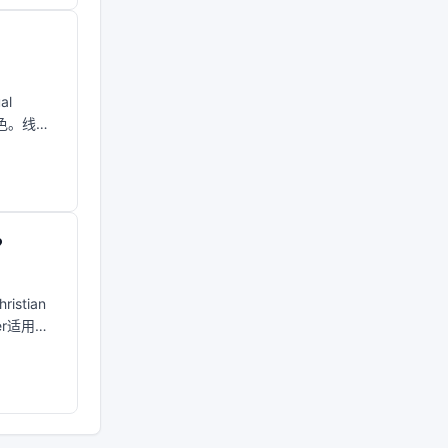
al
颜色。线条
？
stian
er适用于