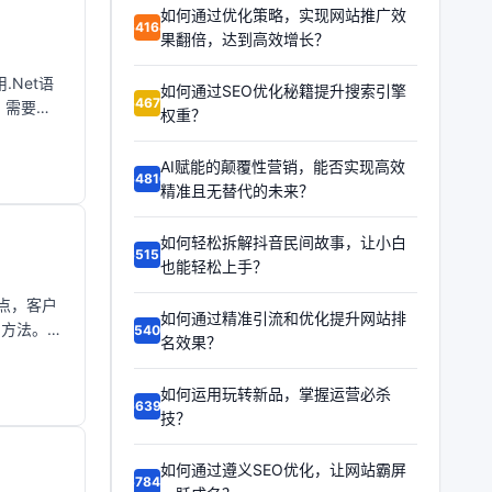
如何通过优化策略，实现网站推广效
64164
果翻倍，达到高效增长？
.Net语
如何通过SEO优化秘籍提升搜索引擎
64673
，需要如
权重？
AI赋能的颠覆性营销，能否实现高效
64816
精准且无替代的未来？
如何轻松拆解抖音民间故事，让小白
65155
也能轻松上手？
点，客户
如何通过精准引流和优化提升网站排
的方法。效
65408
名效果？
如何运用玩转新品，掌握运营必杀
66397
技？
如何通过遵义SEO优化，让网站霸屏
67848