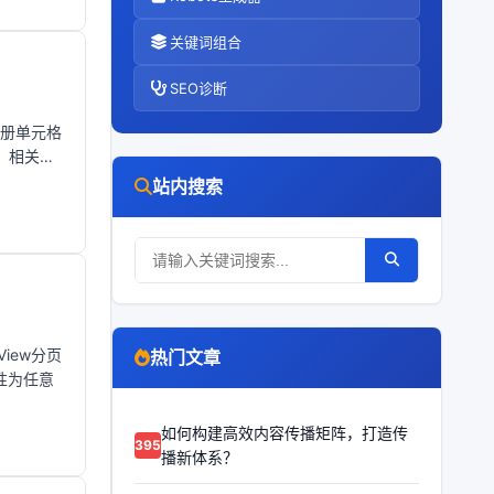
关键词组合
SEO诊断
注册单元格
、相关内
站内搜索
iew分页
热门文章
e属性为任意
如何构建高效内容传播矩阵，打造传
63955
播新体系？