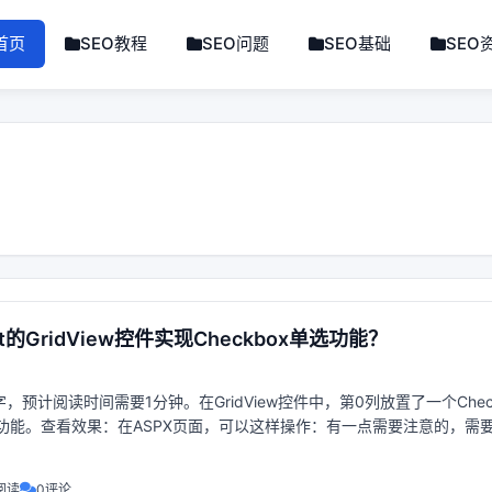
首页
SEO教程
SEO问题
SEO基础
SEO
et的GridView控件实现Checkbox单选功能？
，预计阅读时间需要1分钟。在GridView控件中，第0列放置了一个Chec
功能。查看效果：在ASPX页面，可以这样操作：有一点需要注意的，需
事件。在ASPX.cs
阅读
0评论