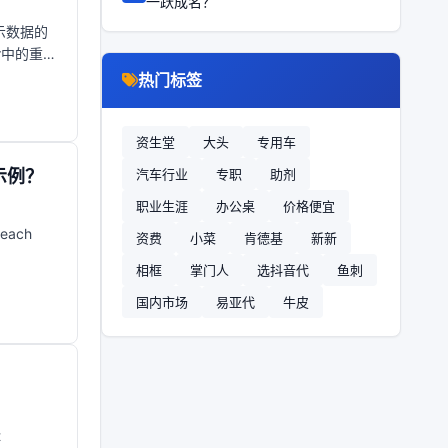
一跃成名？
示数据的
r中的重复
热门标签
资生堂
大头
专用车
历示例？
汽车行业
专职
助剂
职业生涯
办公桌
价格便宜
ach
资费
小菜
肯德基
新新
相框
掌门人
选抖音代
鱼刺
国内市场
易亚代
牛皮
t