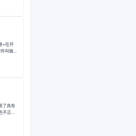
用+在开
控件叫做
应用了具有
色不正确