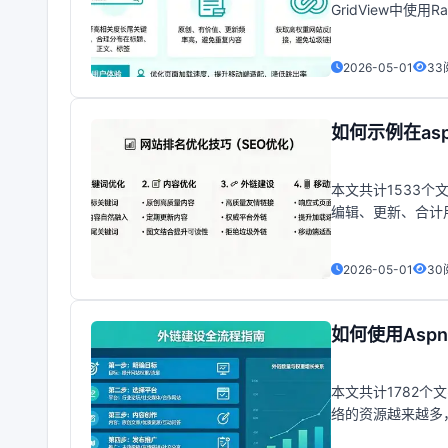
GridView中使
单选按钮，我用了
2026-05-01
33
如何示例在asp
本文共计1533个
编辑、更新、合计用
ID=tabgv runat=s
2026-05-01
30
如何使用Aspn
本文共计1782
络的资源越来越多
二、基本要点+当