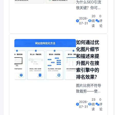
为什么SEO引流
题与描述：抓住
很关键？你可能
搜索引擎与使用
正在浪费宝贵的
者的眼
20
0
2026-
资源！作为公司
阅
评
07-31
主或管理网站
读
论
员，你是否曾面
临这些痛点？流
量高但转化低每
如何通过优
天有成千上万访
化图片细节
客，但销售额却
和描述来提
提不上去？广告
升图片在搜
成本过高依赖付
费推广让预算紧
索引擎中的
张，效果却不稳
排名效果？
定？竞争激烈难
图片比例不符导
突围领域内大鱼
致裁剪——使用
太多，小网站如
者最常遇到的视
何
23
0
2026-
觉痛点许多站长
阅
评
07-31
在使用缩略图时
读
论
发现。图片会被