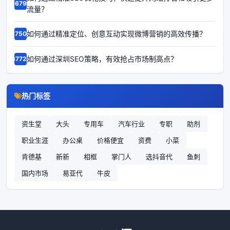
66790
流量？
如何通过精准定位、创意互动实现微博营销的高效传播？
67509
如何通过深圳SEO策略，有效抢占市场制高点？
67727
热门标签
资生堂
大头
专用车
汽车行业
专职
助剂
职业生涯
办公桌
价格便宜
资费
小菜
肯德基
新新
相框
掌门人
选抖音代
鱼刺
国内市场
易亚代
牛皮