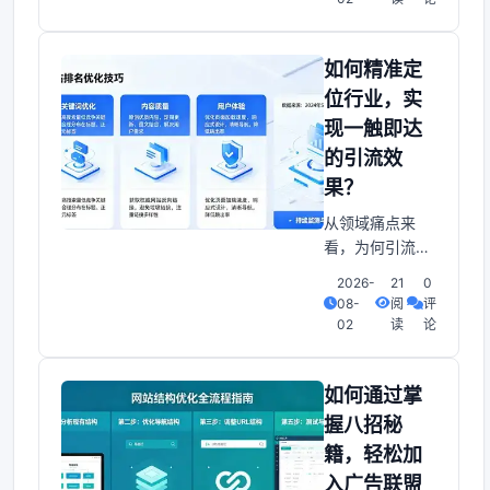
这是所有站长和
SEOer最关心的
问题。如何让自
如何精准定
己的网站脱颖而
位行业，实
出、获得更高排
现一触即达
名？其实，1. 关
的引流效
键词定位：挖掘
高价值搜索词使
果？
用者痛点：不知
从领域痛点来
道怎么选合适的
看，为何引流总
关键词。导致流
是事倍功半？说
量低、
2026-
21
0
起来，许多公司
08-
阅
评
在引流时常感到
02
读
论
困惑：流量大却
转化低、投放渠
道不清晰、使用
如何通过掌
者特点模糊导致
握八招秘
营销预算被无效
籍，轻松加
消耗。甚至出现
入广告联盟
使用者隐私泄露