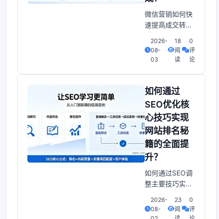
满减优
微信营销如何快
速提高成交转化
率？44招方法教
2026-
18
0
你速成，其实，
08-
阅
评
如何让你的产品
03
读
论
服务从海量信息
中脱颖而出？如
何打动目标客户
如何通过
并促成交易？1.
SEO优化核
基础必备：合规
心技巧实现
高效的基石❶ 熟
网站排名秘
悉网站规则微信
官方政策，避免
籍的全面提
账号被限流或封
升？
禁❷ 明确目标人
如何通过SEO调
群精准画像目标
整主要技巧实现
客户。
网站排名方法的
2026-
23
0
整体提高？网站
08-
阅
评
如何快速排名？
02
读
论