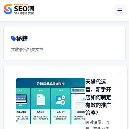
秘籍
共收录篇相关文章
天猫代运
营，新手开
店如何制定
有效的推广
策略？
面对销量、流
量、转化率等关