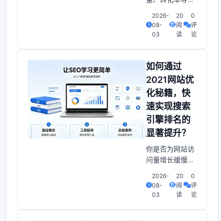
键指标的焦虑很
2026-
20
0
多新手卖家在天
08-
阅
评
猫开店后常常感
03
读
论
到“一张白纸”无
从下手。到底该
如何制定有效的
如何通过
推广策略，让店
2021网站优
铺快速获得曝光
化秘籍，快
并实现成交？下
速实现搜索
面冠格电商为您
程序梳理天猫代
引擎排名的
运营的全流程，
显著提升？
帮助新手卖家一
你是否为网站访
步步走出困境。
问量增长缓慢、
一、天猫代运营
搜索排名迟迟不
的
2026-
20
0
升而感到焦虑？
08-
阅
评
投入大量时间和
03
读
论
精力调整一下，
却仍旧看不到显