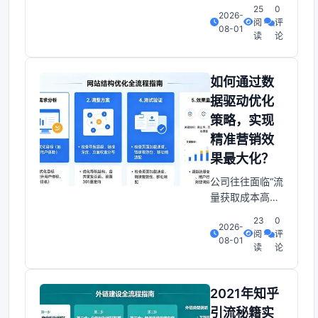
铺流量，第一反
25
0
2026-
应往往是直通
阅
评
08-01
车、钻展、淘宝
读
论
客等推广方式。
但在实际操作
中，“没有流量”
如何通过数
“访客寥寥”“推广
据驱动优化
成本失控”“转化
策略，实现
率低”这些痛点却
精准营销效
频频出现。导致
投入产出比不
果最大化？
佳，按理说，精
公司往往面临“流
准引流与快速吸
量获取成本高、
粉为何是新店必
转化率不稳定、
备利器因为互
23
0
2026-
数据孤岛难以洞
阅
评
08-01
察全局”等痛点。
读
论
怎么说呢，如果
不能快速将数据
转化为可执行的
2021年知乎
推广方法。即使
引流秘籍实