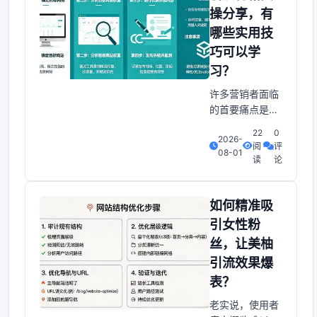
拥有再多的关键
操分享，有
词搜索程度指
哪些实用技
数，也难以实现
针对使用者营销
巧可以学
效果最大化。使
习？
用者常见痛点高
许多营销者面临
昂的获客成本：
的首要痛点是：
投入大量预算却
如何在不泄露隐
22
0
2026-
私的前提下有效
阅
评
08-01
利用知乎进行精
读
论
准引流？还要兼
顾内容质量与网
站审核，让账号
如何精准吸
既安全又能获得
引女性粉
持续曝光。其
丝，让美柚
实，一、洞悉使
引流效果爆
用者痛点：隐私
保护与健康价值
表？
现代使用者对隐
老实说，使用者
私保护高度敏