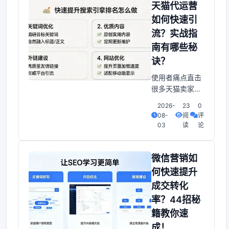
著效果？别担
天猫代运营
心，下面的2021
如何快速引
年网站调整方法
流？实战指
将方便你突破瓶
南有哪些秘
颈。实现排名的
明显提高，其
诀？
实，一、抓住长
使用者痛点直击
尾关键词。精准
很多天猫卖家在
符合使用者需要
代运营阶段会遇
谷歌搜索框会自
2026-
23
0
到以下困扰：流
08-
阅
评
动
量不足自然搜索
03
读
论
排名低，店铺曝
光极少。标题点
击率低标题写得
微信营销如
平淡，无关键词
何快速提升
匹配度。导致点
成交转化
击率 li> **限时
率？44招秘
抢购**：设置倒
计时组件。引导
籍教你速
紧迫感，> li> **
成！