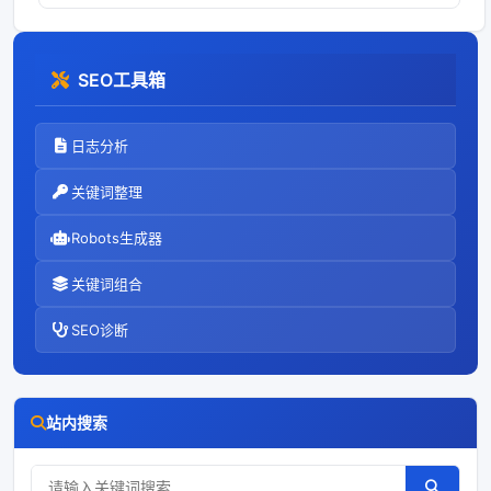
意外裁剪导致关
键内容缺失、视
觉体验下降，进
SEO工具箱
而影响点击率和
转化。老实说，
从方法来看。统
日志分析
一使用符合业务
需求的宽高比，
关键词整理
并在上传前进行
比例检查。在
Robots生成器
HTML中使用或
关键词组合
SEO诊断
站内搜索