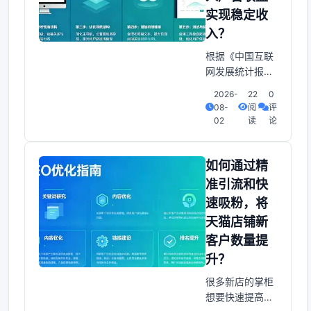
的风险。从痛点
实现稳定收
一来看，缺乏精
入？
准的使用者特点
根据《中国互联
没有明确的目标
网发展统计报
使用者。内容只
告》。2019年中
能是
2026-
22
0
国互联网广告行
08-
阅
评
业整体规模达到
02
读
论
6533亿元，广
告联盟作为其中
关键组成部分，
如何通过精
具有广阔的发展
准引流和快
前景。痛点一的
速吸粉，将
观点是，不确定
天猫店铺新
如何开始——加
入广告联盟的第
客户数量提
一步先很多站长
升？
苦恼于“到底该选
很多新店的掌柜
哪个网站？”答案
想要快速提高店
是的观点