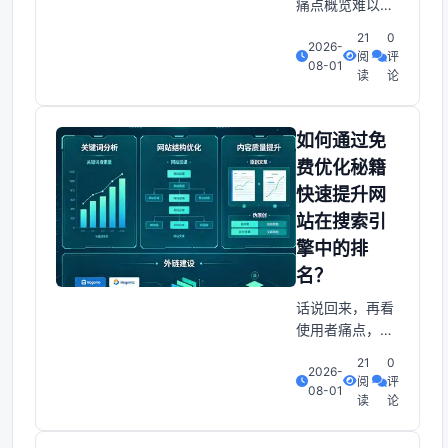
痛点概览难以快
感。任何含广告
速获取大量女性
或过度推广的信
21
0
2026-
粉丝。推广效果
阅
评
息都会
08-01
不明显，新账号
读
论
容易被网站限制
或封号，导致投
入付诸东流。发
如何通过免
布的内容被网站
费优化秘籍
判定为广告，曝
快速提升网
光率低。缺乏精
站在搜索引
准圈子定位，流
量变现率低。使
擎中的排
用者隐私担忧，
名？
导致转化阻力
话说回来，再看
大。账户注册与
使用者痛点，为
养号策略账户注
什么我的网站总
册为
21
0
2026-
是排不上名？你
阅
评
08-01
是否曾经为网站
读
论
访问量低迷、关
键词排名不佳而