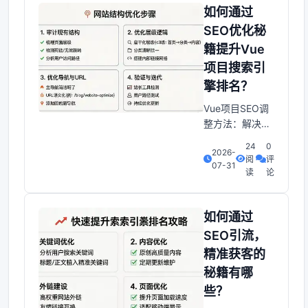
焦虑？不要担
如何通过
心，通过以下免
SEO优化秘
费调整技巧，即
籍提升Vue
使没有预算。也
项目搜索引
能让你的网站在
搜索引擎中脱颖
擎排名？
而出，获得更多
Vue项目SEO调
有价值的自然流
整方法：解决你
量。1. 关键词研
的排名焦虑你是
究：找到高效低
24
0
2026-
否苦恼于Vue项
阅
评
07-31
目总是被搜索引
读
论
擎忽视？尽管页
面内容优质，却
始终无法获得理
如何通过
想排名？这篇教
SEO引流，
程将揭秘如何让
精准获客的
Vue项目在搜索
秘籍有哪
结果中脱颖而
出，解决你的
些？
SEO困扰。1. 标