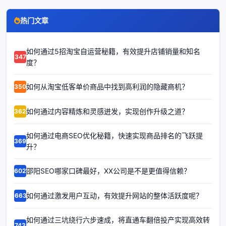
热门文章
如何通过5招淘宝自运营秘籍，有效提升店铺销量和知名
63478
度？
如何从淘宝低客单价商品中找到高利润的隐藏商机？
63500
如何通过内容精炼和灵感迸发，实现创作升级之道？
63626
如何通过电商SEO优化秘籍，快速实现商品排名的飞跃提
63693
升？
邵阳SEO哪家口碑最好，XX公司是不是更值得信赖？
66020
如何通过激发用户互动，有效提升网站的整体活跃度呢？
66637
如何通过三坑绕行六步速成，将直通车翻倍投产实现高效转
67438