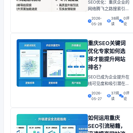
SEO优化：重庆企业的
新
网络腾飞之路搜索引擎
优化已经成为企业提升
2026-
38阅
0评
网络曝光度、吸引目标
05-28
读
论
客户的重要手段。对于
重庆这样一个充满活力
和潜力的市场，掌握有
重庆SEO关键词
效的SEO优化策略显得
优化专家如何选
尤为关键，我深信...。
择才能提升网站
你是否曾经在茫茫网海
排名？
中迷失，找不到自己企
业的定位？那
SEO已成为企业提升在
线可见度和吸引潜在客
户的关键策略。而关键
2026-
37阅
0评
词优化作为SEO的核
05-27
读
论
心，其重要性不言而
喻。 交学费了。 本文
将深入探讨重庆地区的
如何运用重庆
关键词优化策略，助您
SEO引流秘籍，
在竞争激烈的市场中脱