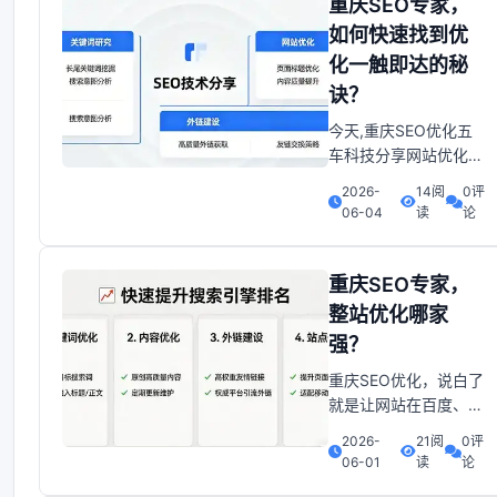
重庆SEO专家，
下来就让我为大家揭晓
如何快速找到优
这个秘密，麻了...。
化一触即达的秘
一、 长尾关键词布
诀？
局：精准触达重庆本地
用户传统SEO往
今天,重庆SEO优化五
车科技分享网站优化实
用技巧,如果你有网站
2026-
14阅
0评
建设、 优化推广等方
06-04
读
论
面需求,可直接致电联
系我们,联系热线023-
6774638367750526,
重庆SEO专家，
当然,也可以通过微信
整站优化哪家
搜索"重庆SEO专家"找
强？
到我们.🔥 重庆
重庆SEO优化，说白了
就是让网站在百度、
360、搜狗这些搜索引
2026-
21阅
0评
擎里更容易被找到。听
06-01
读
论
起来简单，但做起来可