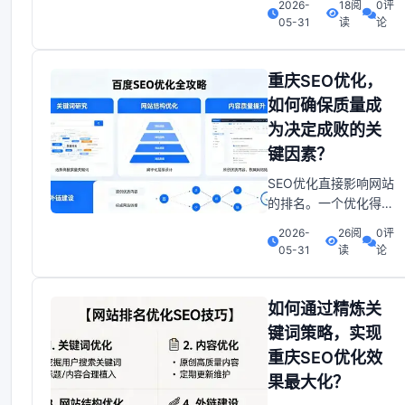
2026-
18阅
0评
角。特别是在重庆这种
05-31
读
论
地方，很多所谓的“专
业团队”其实连基本的
SEO知识都不懂，就敢
重庆SEO优化，
收几千上万的费用。整
如何确保质量成
站优化报价不透明，服
为决定成败的关
务不到位，效果还差，
键因素？
真的是让人心累。重庆
SEO优化：揭秘
SEO优化直接影响网站
的排名。一个优化得当
的网站，其内容、结
2026-
26阅
0评
构、关键词等都会被搜
05-31
读
论
索引擎青睐， 切中要
害。 从而获得更高的
排名。而排名的提升，
如何通过精炼关
意味着更多的曝光机
键词策略，实现
会，更多的潜在客户。
重庆SEO优化效
为什么高质量是关键？
果最大化？
——不仅仅是算法别跟
我说那些冰冷的算法更