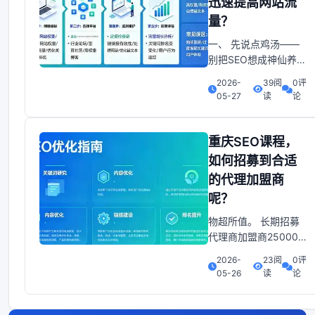
迅速提高网站流
颖而出。一、 SEO专
量？
家选择的基石：专业与
实战对于重庆的企
一、 先说点鸡汤——
别把SEO想成神仙养成
记哎呀妈呀，重庆的山
2026-
39阅
0评
城雾气跟你的网站流量
05-27
读
论
一样，时浓时淡。别指
望一天就能把搜索引擎
的心掏出来 先给自己
重庆SEO课程，
来杯辣椒火锅底料，热
如何招募到合适
血沸腾才有动力去写那
的代理加盟商
堆标题、描述、关键
呢？
词。2026年5月的重庆
天气预报说：多云
物超所值。 长期招募
代理商加盟商25000-
100000元月保定竞秀
2026-
23阅
0评
区万博经验不限学历不
05-26
读
论
限.特渠主管-重庆6-8K
重庆渝中区解放碑5-
10年大专.客如云产品