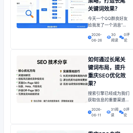
策略，打造长尾
立于不败之地。不过，
关键词效果？
主要想说明与详细说
明。为重庆地区公司决
今天一个QQ群良好友
策
给我发了一个消息“较
长尾关键词怎样方法做
2026-
30
0评
排名最迅速见效果
06-26
阅读
论
啊”。忽然我也不了解
怎么去回答了。 这事
儿我可太有发言权了。
如何通过长尾关
但是去思考怎样精准落
键词布局，提升
实沉重庆SEO整站优化
重庆SEO优化效
策略， 打造较长尾关
果？
键词效果当前这个问题
确实值得较深入探讨。
搜索引擎已经成为我们
获取信息的重要渠道。
而SEO，就是让我们的
2026-
31阅
0评
网站在搜索引擎后来啊
06-11
读
论
页上获得更高排名的关
键。那么如何进行重庆
关键词SEO优化呢？接