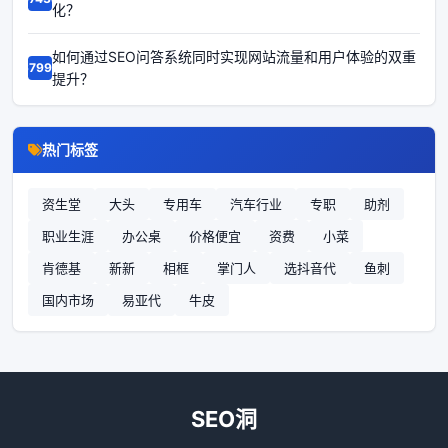
化？
如何通过SEO问答系统同时实现网站流量和用户体验的双重
67995
提升？
热门标签
资生堂
大头
专用车
汽车行业
专职
助剂
职业生涯
办公桌
价格便宜
资费
小菜
肯德基
新新
相框
掌门人
选抖音代
鱼刺
国内市场
易亚代
牛皮
SEO洞