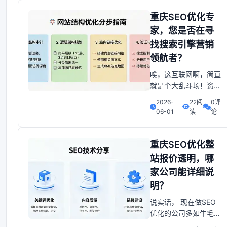
不轻松。整站优化不是
改几个标题、 调几个
重庆SEO优化专
关键词就完事的，它是
家，您是否在寻
一个系统工程，涉及到
找搜索引擎营销
网站结构、内容质量、
领航者？
页面加载速度、外链建
设、用户体验等等。
唉，这互联网啊，简直
就是个大乱斗场！资源
和营销思路的竞争，比
2026-
22阅
0评
股市还刺激！ SEO的
06-01
读
论
目的是什么？别跟我说
那些高大上的理论，
我跟你说就是为了给用
重庆SEO优化整
户提供更有价值的内容
站报价透明，哪
和用户体验， 害... 让
家公司能详细说
大家喜欢你、信任你，
明？
然后乖乖地给你点赞、
评论、分享…
说实话， 现在做SEO
优化的公司多如牛毛，
但真正靠谱的却凤毛麟