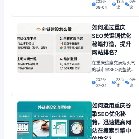
2026-
13阅
0评
重庆公司面临着以下关
08-04
读
论
键挑战：1. 排名提高缓
慢。错失商机许多公司
网站因调整不当或技术
如何通过重庆
落后长期停留在搜索引
SEO关键词优化
擎第2页甚至更后位
秘籍打造，提升
置，导致目标客户流
网站排名？
失。传统SEO方法需要
数月才能见效，而
在重庆这座充满烟火气
的城市里SEO调整就像
一场精彩的冒险。我们
2026-
23阅
0评
要像侦探一样，寻找那
07-24
读
论
些能让网站排上前列的
“宝藏”。今天就带大家
进一步发现重庆SEO关
如何运用重庆谷
键词调整的方法，让你
歌SEO优化秘
的网站在搜索引擎中闪
籍，迅速提高网
闪发光！一、掌握本地
站在搜索引擎中
特色：从“火锅”到“洪崖
洞”的关键