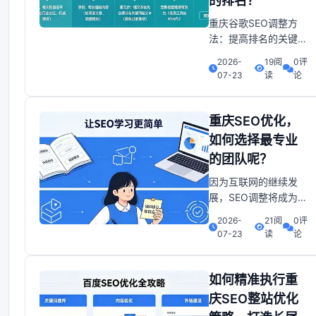
的排名？
重庆谷歌SEO调整方
法：提高排名的关键策
略在如今这个互联网时
2026-
19阅
0评
代,网站的可见性变得
07-23
读
论
很关键。无论你是公司
主、博主,还是电商卖
家。能够让更多人通过
重庆SEO优化，
搜索引擎找到你的网
如何选择最专业
站,都会直接影响你的
的团队呢？
流量和收入。而谷歌,
作为全球最大的搜索引
因为互联网的继续发
擎,占据了绝大部分的
展，SEO调整将成为公
搜
司营销的关键组成部
2026-
21阅
0评
分。未来重庆SEO调整
07-23
读
论
行业市场将更加成熟，
竞争也将更加激烈。选
择一家专业、可靠的
如何精准执行重
SEO调整团队，将帮助
庆SEO整站优化
您的公司在行业市场中