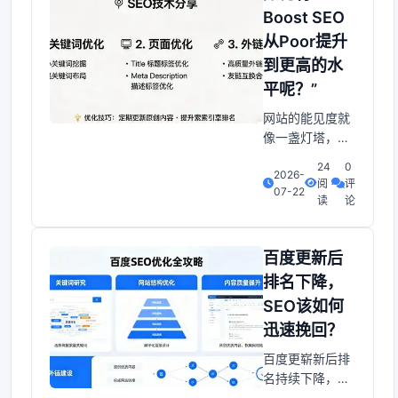
词。对于SEO策
Boost SEO
略很关键，一、
从Poor提升
什么是长尾关键
到更高的水
词？与宽泛关键
词相比。长尾关
平呢？”
键词具有以下优
网站的能见度就
势：转化率更高
像一盏灯塔，指
因为使用者搜索
引着潜在访客驶
更具体的信息，
24
0
2026-
向你的业务港
阅
评
07-22
湾。若这盏灯塔
读
论
暗淡无光，几乎
无人会停留；话
说回来，若它闪
百度更新后
耀异常，则连星
排名下降，
辰也会为之倾
SEO该如何
倒。今天我们将
迅速挽回？
拆解如何把
Boost SEO从“低
百度更崭新后排
谷”提高到“高
名持续下降，
峰”。并不只是给
SEO该怎样迅速