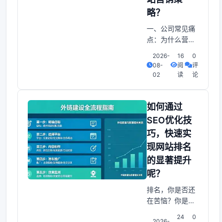
略？
一、公司常见痛
点：为什么营销
总是“卡在原地”
2026-
16
0
在实际运营中。
08-
阅
评
很多公司会遇到
02
读
论
以下困扰：自然
流量不足——搜
索结果第一页难
如何通过
以出现，访客几
SEO优化技
乎为零。付费广
巧，快速实
告成本高企——
现网站排名
点击费用不断上
升，投入与产出
的显著提升
不成正比。转化
呢？
率低——即使有
排名，你是否还
流量，也难把访
在苦恼？你是否
客转化为客户。
还在为网站排名
24
0
2026-