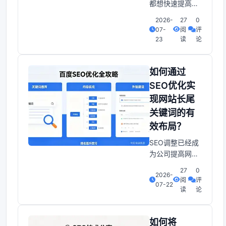
都想快速提高关
运用它们呢？SE
键词排名,今天小
2026-
27
0
编就来跟大家分
07-
阅
评
享10个快速提高
23
读
论
关键词排名的技
巧。1、标题......
什么是SEO？它
如何通过
如何改变你的网
SEO优化实
站命运，老实
现网站长尾
说，拥有一网站
关键词的有
对于个人和公司
的成长很关键。
效布局？
但如果没有良好
SEO调整已经成
的曝光，网站将
为公司提高网站
无法吸引足够的
访问量和使用者
访
27
0
2026-
体验的关键手
阅
评
07-22
段。而长尾关键
读
论
词，即那些搜索
量相对较低但转
化率更高的关键
如何将