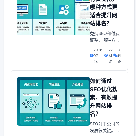
的网站脱颖而
哪种方式更
出。为什么你的
适合提升网
网站排名如此之
低？很多公司都
站排名？
面临着差不多问
免费SEO和付费
题：找不到合适
调整，哪种方式
的关键词： 盲目
更适合提高排
猜测关键词，导
2026-
22
0
名？在信息爆炸
07-
阅
评
致流量无
的年代。站长们
24
读
论
常常站在十字路
口——是继续靠
免费SEO苦苦耕
如何通过
耘，还是掏出钱
SEO优化搜
包请专业团队“一
索，有效提
键加速”？这不仅
升网站排
是预算的抉择，
更是一场关于耐
名？
心与速度、长期
SEO对于公司的
与短期、情怀与
发展很关键。它
现实的心理博