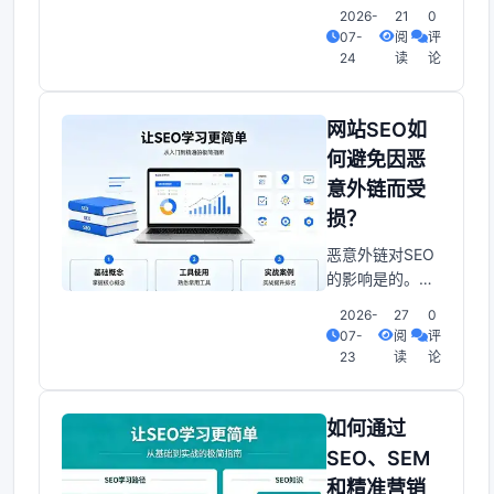
不光可以帮助公
弈。一、免费
2026-
21
0
司提高品牌曝光
07-
阅
评
度和知名度，还
24
读
论
能增加网站访问
量。提高销售机
会，提高使用感
网站SEO如
受，降低跳出
何避免因恶
率，从而为公司
意外链而受
带来更高的投资
损？
回报率。SEO究
竟为何物？网站
恶意外链对SEO
如雨后春笋般涌
的影响是的。这
现。如何在海量
篇文章观点，共
2026-
27
0
信息中让自家网
同探讨SEO调整
07-
阅
评
站脱颖而出，成
之道。SEO调整
23
读
论
中的“恶意外
链”：揭秘其潜在
影响百度搜索引
如何通过
擎算法的频繁调
SEO、SEM
整，让许多SEO
和精准营销