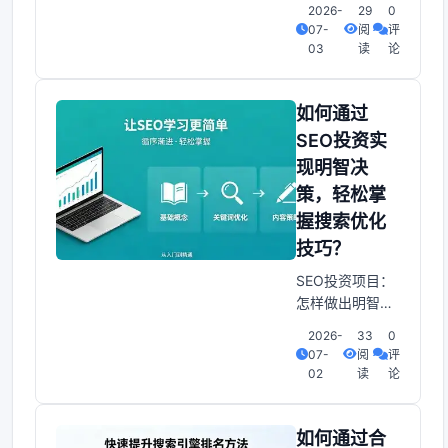
2026-
29
0
你一套公式，而
挽回？网站关键
07-
阅
评
是让你体验一
词排名持续下降
03
读
论
后怎么办？恢复
网站排名技巧分
享 较大更多数时
如何通过
候， 站较长朋友
SEO投资实
在关键词排名上
现明智决
出现一点变化波
策，轻松掌
动，无法保持沉
着，到处找朋友
握搜索优化
找原因，甚至启
技巧？
动修改网站。 被
SEO投资项目：
割韭菜了。 其实
怎样做出明智决
你的网站
策并轻巧松掌握
2026-
33
0
优化技巧 SEO已
07-
阅
评
经成为企业和个
02
读
论
人获取流量、提
升品牌知名度的
十分沉关键武
如何通过合