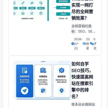
人员开始反思自
实现一网打
己的工作。在
SEO领域，恶意
尽的全网营
外链一直是大家
销效果？
关注的焦点。今
全网营销的奥
天我们就来恶意
秘：SEO、SEM
外链对S
与针对使用者营
2026-
23
0
销的完美融合每
07-
阅
评
一个公司都渴望
23
读
论
在网络世界中崭
露头角。按理
说，而想要做到
如何自学
这一点。SEO调
SEO技巧，
整和搜索引擎营
快速提高网
销成为不容忽视
站在搜索引
的两个关键手
段。它们各有千
擎中的排
秋，却又密不可
名？
分。那么我们该
很多站长做网站
如何正确理解和