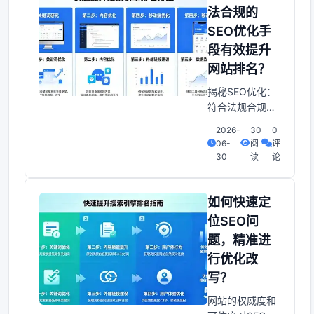
器。只是许更多
法合规的
人在面对SEO投
SEO优化手
资项目时仍然感
段有效提升
到困惑：到底应
当怎样投入？哪
网站排名？
些技巧才是真实
揭秘SEO优化：
正有效的呃？本
符合法规合规，
文将带你探索
网站排名提升之
SEO投资项
2026-
30
0
道SEO优化扮演
06-
阅
评
着至关十分沉关
30
读
论
键的角色。它不
仅仅是提升网站
排名那么简洁，
如何快速定
更是关乎网站在
位SEO问
搜索引擎中的可
题，精准进
见度和用户体
行优化改
验。 本质上... 那
么SEO优化有没
写？
有符合法规合
网站的权威度和
规？它又是怎样