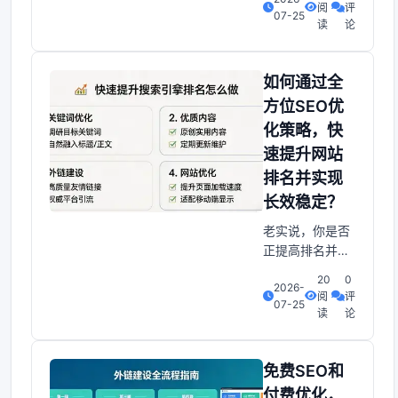
迟迟不前而烦
阅
评
07-25
恼？你是否渴望
读
论
通过SEO调整技
巧实现网站排名
的明显提高？话
如何通过全
说回来，那么你
方位SEO优
来对地方了！至
化策略，快
于关键词选择。
速提升网站
SEO排名的基础
关键词，即使用
排名并实现
者在搜索框中输
长效稳定？
入的词汇或短
老实说，你是否
语。挑选恰当的
正提高排名并实
关键词对SEO排
现长效稳定增
20
0
2026-
长。确实是一项
阅
评
07-25
充满挑战的任
读
论
务。只要掌握正
确的策略和方
法，你也能成功
免费SEO和
突破瓶颈，让你
付费优化，