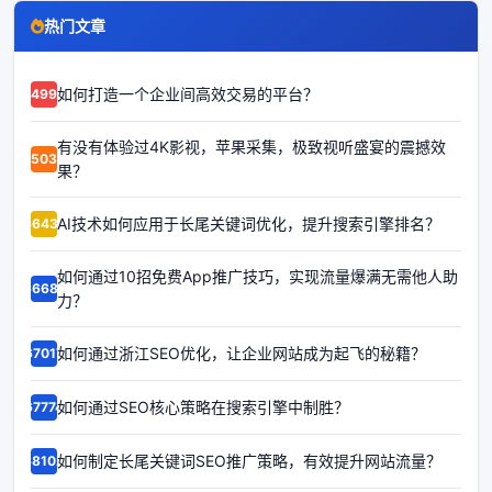
热门文章
如何打造一个企业间高效交易的平台？
64995
有没有体验过4K影视，苹果采集，极致视听盛宴的震撼效
65035
果？
AI技术如何应用于长尾关键词优化，提升搜索引擎排名？
66431
如何通过10招免费App推广技巧，实现流量爆满无需他人助
66687
力？
如何通过浙江SEO优化，让企业网站成为起飞的秘籍？
67017
如何通过SEO核心策略在搜索引擎中制胜？
67774
如何制定长尾关键词SEO推广策略，有效提升网站流量？
68102