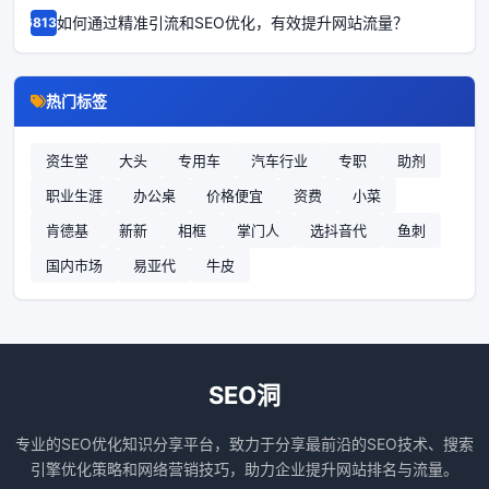
如何通过精准引流和SEO优化，有效提升网站流量？
68131
热门标签
资生堂
大头
专用车
汽车行业
专职
助剂
职业生涯
办公桌
价格便宜
资费
小菜
肯德基
新新
相框
掌门人
选抖音代
鱼刺
国内市场
易亚代
牛皮
SEO洞
专业的SEO优化知识分享平台，致力于分享最前沿的SEO技术、搜索
引擎优化策略和网络营销技巧，助力企业提升网站排名与流量。