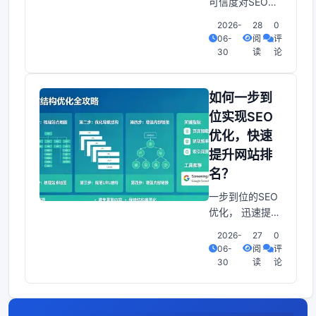
可信度对SEO排
协助网站提升排
名至关十分沉关
名的
2026-
28
0
键。我们能够通
06-
阅
评
过建立较高质量
30
读
论
的外链， 获取权
威网站的链接，
提升网站的权威
如何一步到
度； 坦白说... 同
位实现SEO
时也，提供给优
优化，快速
质的内容，让用
提升网站排
户对网站产生信
赖感；定期更崭
名？
新内容，保持网
一步到位的SEO
站活跃度，也是
优化， 迅速提升
提升可信度的有
网站排名的保密
效方
2026-
27
0
拥有一个较高排
06-
阅
评
名的网站对于企
30
读
论
业和个人来说至
关十分沉关键。
SEO优化作为提