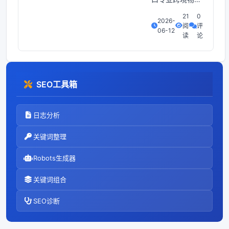
.- 网站地图需每
21
0
2026-
日更新.- 每周:
阅
评
06-12
关键词排名监
读
论
控.SEO优化的
关键要素标题优
化、描述优化和
关键词标签优化
SEO工具箱
是元数据优化的
关键。这些优化
有助于提高页面
日志分析
在搜索引擎中的
展示效果和点击
关键词整理
率。关键词研究
和使用、有价值
Robots生成器
的内
关键词组合
SEO诊断