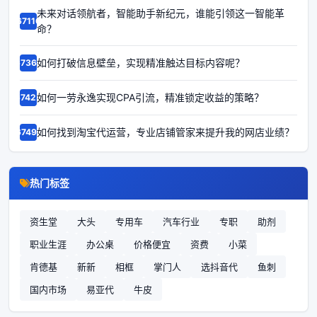
未来对话领航者，智能助手新纪元，谁能引领这一智能革
67116
命？
如何打破信息壁垒，实现精准触达目标内容呢？
67365
如何一劳永逸实现CPA引流，精准锁定收益的策略？
67425
如何找到淘宝代运营，专业店铺管家来提升我的网店业绩？
67491
热门标签
资生堂
大头
专用车
汽车行业
专职
助剂
职业生涯
办公桌
价格便宜
资费
小菜
肯德基
新新
相框
掌门人
选抖音代
鱼刺
国内市场
易亚代
牛皮