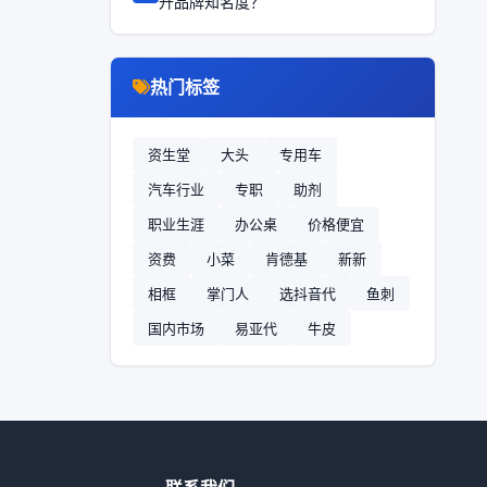
升品牌知名度？
热门标签
资生堂
大头
专用车
汽车行业
专职
助剂
职业生涯
办公桌
价格便宜
资费
小菜
肯德基
新新
相框
掌门人
选抖音代
鱼刺
国内市场
易亚代
牛皮