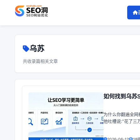
乌苏
共收录篇相关文章
如何找到乌苏
为什么你翻遍全网
他吐槽说:"花了三
排名了."我笑他:"你
2026-06-12
18