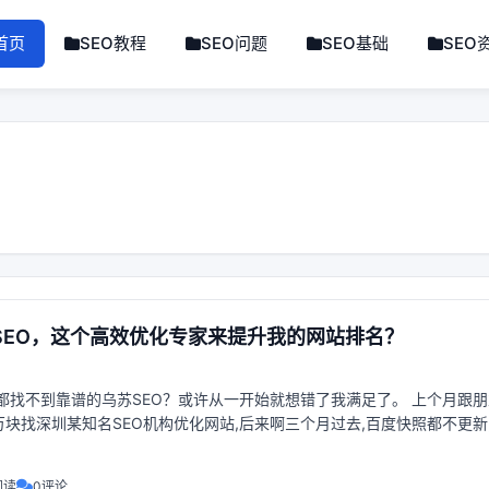
首页
SEO教程
SEO问题
SEO基础
SEO
SEO，这个高效优化专家来提升我的网站排名？
都找不到靠谱的乌苏SEO？或许从一开始就想错了我满足了。 上个月跟朋
万块找深圳某知名SEO机构优化网站,后来啊三个月过去,百度快照都不更新
阅读
0评论