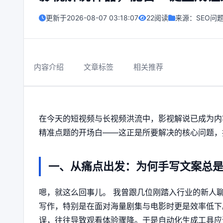
更新于
2026-08-07 03:18:07
22阅读
来源：
SEO问
内容介绍
文章标签
相关推荐
在今天的短视频与长视频洪流中，影视解说已成为内
精准点题的开场白——这正是所要解决的核心问题，
一、从痛点出发：为何手写文案总
嗯，就这么回事儿。 我曾跟几位刚踏入行业的新人聊
写作，特别是在面对海量剧集与电影时更是效率低下
误，往往导致观看体验骤降。于是自动化生成工具应