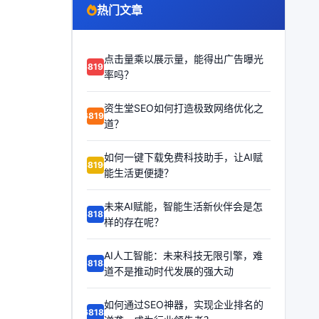
热门文章
点击量乘以展示量，能得出广告曝光
68192
率吗？
资生堂SEO如何打造极致网络优化之
68191
道？
如何一键下载免费科技助手，让AI赋
68190
能生活更便捷？
未来AI赋能，智能生活新伙伴会是怎
68189
样的存在呢？
AI人工智能：未来科技无限引擎，难
68188
道不是推动时代发展的强大动
如何通过SEO神器，实现企业排名的
68187