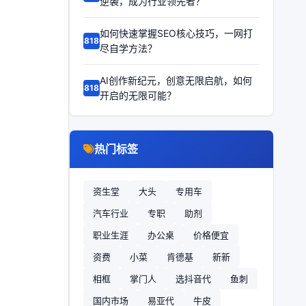
逆袭，成为行业领先者？
如何快速掌握SEO核心技巧，一网打
68186
尽自学方法？
AI创作新纪元，创意无限启航，如何
68185
开启的无限可能？
热门标签
资生堂
大头
专用车
汽车行业
专职
助剂
职业生涯
办公桌
价格便宜
资费
小菜
肯德基
新新
相框
掌门人
选抖音代
鱼刺
国内市场
易亚代
牛皮