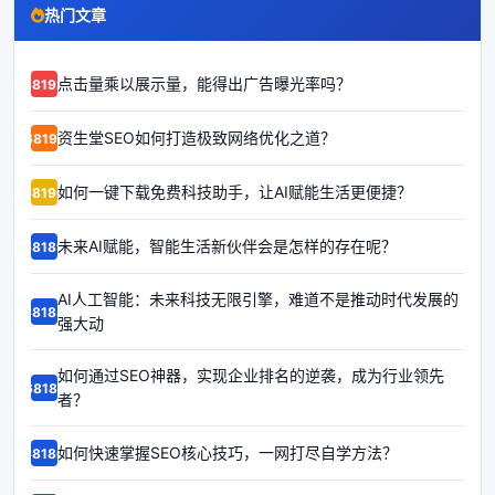
热门文章
点击量乘以展示量，能得出广告曝光率吗？
68192
资生堂SEO如何打造极致网络优化之道？
68191
如何一键下载免费科技助手，让AI赋能生活更便捷？
68190
未来AI赋能，智能生活新伙伴会是怎样的存在呢？
68189
AI人工智能：未来科技无限引擎，难道不是推动时代发展的
68188
强大动
如何通过SEO神器，实现企业排名的逆袭，成为行业领先
68187
者？
如何快速掌握SEO核心技巧，一网打尽自学方法？
68186