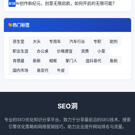
AI创作新纪元，创意无限启航，如何开启的无限可能？
68185
热门标签
资生堂
大头
专用车
汽车行业
专职
助剂
职业生涯
办公桌
价格便宜
资费
小菜
肯德基
新新
相框
掌门人
选抖音代
鱼刺
国内市场
易亚代
牛皮
SEO洞
专业的SEO优化知识分享平台，致力于分享最前沿的SEO技术、搜索
引擎优化策略和网络营销技巧，助力企业提升网站排名与流量。