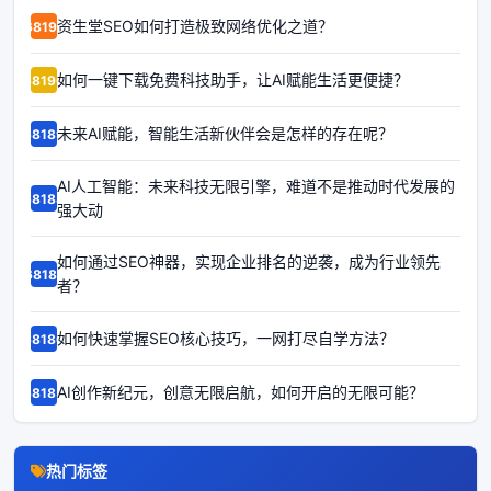
资生堂SEO如何打造极致网络优化之道？
68191
如何一键下载免费科技助手，让AI赋能生活更便捷？
68190
未来AI赋能，智能生活新伙伴会是怎样的存在呢？
68189
AI人工智能：未来科技无限引擎，难道不是推动时代发展的
68188
强大动
如何通过SEO神器，实现企业排名的逆袭，成为行业领先
68187
者？
如何快速掌握SEO核心技巧，一网打尽自学方法？
68186
AI创作新纪元，创意无限启航，如何开启的无限可能？
68185
热门标签