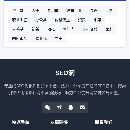
资生堂
大头
专用车
汽车行业
专职
助剂
职业生涯
办公桌
价格便宜
资费
小菜
肯德基
新新
相框
掌门人
选抖音代
鱼刺
国内市场
易亚代
牛皮
SEO洞
专业的SEO优化知识分享平台，致力于分享最前沿的SEO技术、搜索
引擎优化策略和网络营销技巧，助力企业提升网站排名与流量。
快速导航
友情链接
联系我们