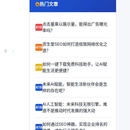
热门文章
点击量乘以展示量，能得出广告曝光
68192
率吗？
资生堂SEO如何打造极致网络优化之
68191
道？
如何一键下载免费科技助手，让AI赋
68190
能生活更便捷？
未来AI赋能，智能生活新伙伴会是怎
68189
样的存在呢？
AI人工智能：未来科技无限引擎，难
68188
道不是推动时代发展的强大动
如何通过SEO神器，实现企业排名的
68187