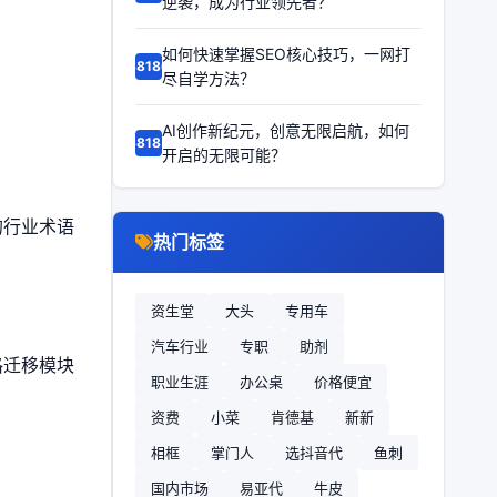
逆袭，成为行业领先者？
如何快速掌握SEO核心技巧，一网打
68186
尽自学方法？
AI创作新纪元，创意无限启航，如何
68185
开启的无限可能？
的行业术语
热门标签
资生堂
大头
专用车
汽车行业
专职
助剂
格迁移模块
职业生涯
办公桌
价格便宜
资费
小菜
肯德基
新新
相框
掌门人
选抖音代
鱼刺
国内市场
易亚代
牛皮