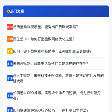
热门文章
点击量乘以展示量，能得出广告曝光率吗？
68192
资生堂SEO如何打造极致网络优化之道？
68191
如何一键下载免费科技助手，让AI赋能生活更便捷？
68190
未来AI赋能，智能生活新伙伴会是怎样的存在呢？
68189
AI人工智能：未来科技无限引擎，难道不是推动时代发展的
68188
强大动
如何通过SEO神器，实现企业排名的逆袭，成为行业领先
68187
者？
如何快速掌握SEO核心技巧，一网打尽自学方法？
68186