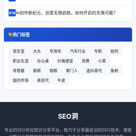
AI创作新纪元，创意无限启航，如何开启的无限可能？
68185
热门标签
资生堂
大头
专用车
汽车行业
专职
助剂
职业生涯
办公桌
价格便宜
资费
小菜
肯德基
新新
相框
掌门人
选抖音代
鱼刺
国内市场
易亚代
牛皮
SEO洞
专业的SEO优化知识分享平台，致力于分享最前沿的SEO技术、搜索