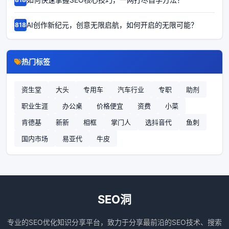
AI创作新纪元，创意无限启航，如何开启的无限可能？
68185
热门标签
资生堂
大头
专用车
汽车行业
专职
助剂
职业生涯
办公桌
价格便宜
资费
小菜
肯德基
新新
相框
掌门人
选抖音代
鱼刺
国内市场
易亚代
牛皮
SEO洞
专业的SEO优化知识分享平台，致力于分享最前沿的SEO技术、搜索