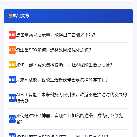
热门文章
点击量乘以展示量，能得出广告曝光率吗？
68192
资生堂SEO如何打造极致网络优化之道？
68191
如何一键下载免费科技助手，让AI赋能生活更便捷？
68190
未来AI赋能，智能生活新伙伴会是怎样的存在呢？
68189
AI人工智能：未来科技无限引擎，难道不是推动时代发展的
68188
强大动
如何通过SEO神器，实现企业排名的逆袭，成为行业领先
68187
者？
如何快速掌握SEO核心技巧，一网打尽自学方法？
68186