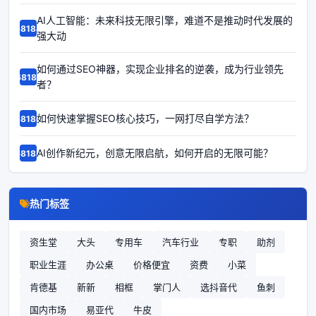
AI人工智能：未来科技无限引擎，难道不是推动时代发展的
68188
强大动
如何通过SEO神器，实现企业排名的逆袭，成为行业领先
68187
者？
如何快速掌握SEO核心技巧，一网打尽自学方法？
68186
AI创作新纪元，创意无限启航，如何开启的无限可能？
68185
热门标签
资生堂
大头
专用车
汽车行业
专职
助剂
职业生涯
办公桌
价格便宜
资费
小菜
肯德基
新新
相框
掌门人
选抖音代
鱼刺
国内市场
易亚代
牛皮