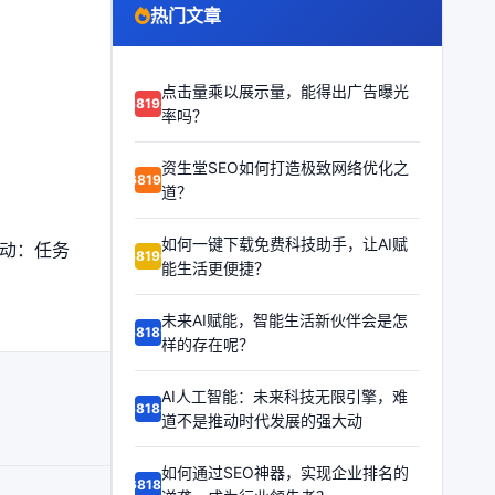
热门文章
点击量乘以展示量，能得出广告曝光
68192
率吗？
资生堂SEO如何打造极致网络优化之
68191
道？
如何一键下载免费科技助手，让AI赋
。启动：任务
68190
能生活更便捷？
未来AI赋能，智能生活新伙伴会是怎
68189
样的存在呢？
AI人工智能：未来科技无限引擎，难
68188
道不是推动时代发展的强大动
如何通过SEO神器，实现企业排名的
68187