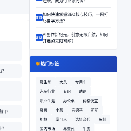
逆袭，成为行业领先者？
如何快速掌握SEO核心技巧，一网打
68186
尽自学方法？
AI创作新纪元，创意无限启航，如何
68185
开启的无限可能？
热门标签
出？
资生堂
大头
专用车
？
汽车行业
专职
助剂
职业生涯
办公桌
价格便宜
资费
小菜
肯德基
新新
热门？
相框
掌门人
选抖音代
鱼刺
升？
国内市场
易亚代
牛皮