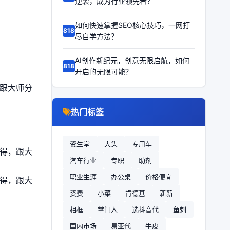
逆袭，成为行业领先者？
如何快速掌握SEO核心技巧，一网打
68186
尽自学方法？
AI创作新纪元，创意无限启航，如何
68185
开启的无限可能？
，跟大师分
热门标签
资生堂
大头
专用车
心得，跟大
汽车行业
专职
助剂
职业生涯
办公桌
价格便宜
心得，跟大
资费
小菜
肯德基
新新
相框
掌门人
选抖音代
鱼刺
国内市场
易亚代
牛皮