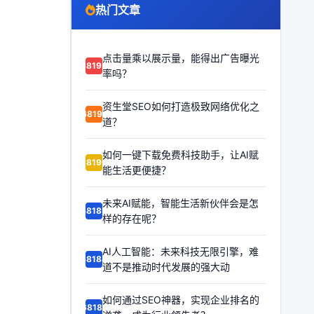
热门文章
点击量乘以展示量，能得出广告曝光
68192
率吗？
资生堂SEO如何打造极致网络优化之
68191
道？
如何一键下载免费科技助手，让AI赋
68190
能生活更便捷？
未来AI赋能，智能生活新伙伴会是怎
68189
样的存在呢？
AI人工智能：未来科技无限引擎，难
68188
道不是推动时代发展的强大动
如何通过SEO神器，实现企业排名的
68187