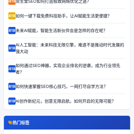
资生堂SEO如何打造极致网络优化之道？
68191
如何一键下载免费科技助手，让AI赋能生活更便捷？
68190
未来AI赋能，智能生活新伙伴会是怎样的存在呢？
68189
AI人工智能：未来科技无限引擎，难道不是推动时代发展的
68188
强大动
如何通过SEO神器，实现企业排名的逆袭，成为行业领先
68187
者？
如何快速掌握SEO核心技巧，一网打尽自学方法？
68186
AI创作新纪元，创意无限启航，如何开启的无限可能？
68185
热门标签