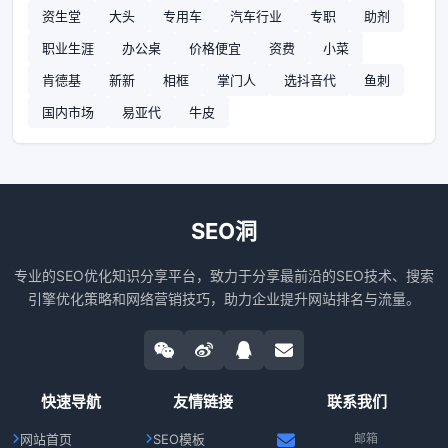
资生堂
大头
专用车
汽车行业
专职
助剂
职业生涯
办公桌
价格便宜
资费
小菜
肯德基
新新
相框
掌门人
选抖音代
鱼刺
国内市场
易亚代
牛皮
SEO洞
专业的SEO优化知识分享平台，致力于分享最前沿的SEO技术、搜索
引擎优化策略和网络营销技巧，助力企业提升网站排名与流量。
快速导航
友情链接
联系我们
网站首页
SEO模板
邮箱