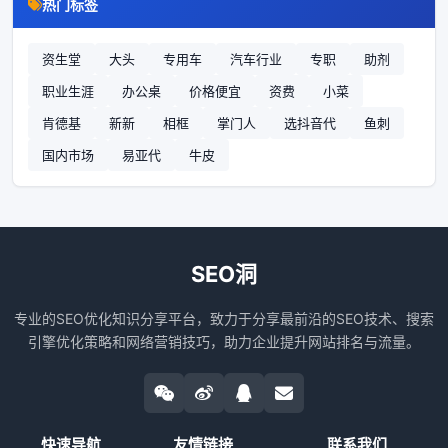
热门标签
资生堂
大头
专用车
汽车行业
专职
助剂
职业生涯
办公桌
价格便宜
资费
小菜
肯德基
新新
相框
掌门人
选抖音代
鱼刺
国内市场
易亚代
牛皮
SEO洞
专业的SEO优化知识分享平台，致力于分享最前沿的SEO技术、搜索
引擎优化策略和网络营销技巧，助力企业提升网站排名与流量。
快速导航
友情链接
联系我们