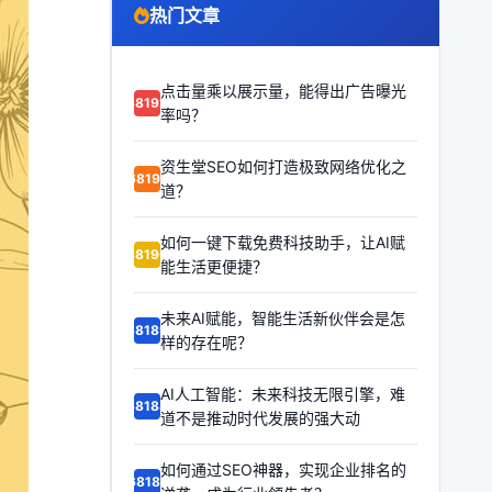
热门文章
点击量乘以展示量，能得出广告曝光
68192
率吗？
资生堂SEO如何打造极致网络优化之
68191
道？
如何一键下载免费科技助手，让AI赋
68190
能生活更便捷？
未来AI赋能，智能生活新伙伴会是怎
68189
样的存在呢？
AI人工智能：未来科技无限引擎，难
68188
道不是推动时代发展的强大动
如何通过SEO神器，实现企业排名的
68187