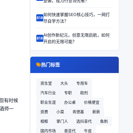
逆袭，成为行业领先者？
如何快速掌握SEO核心技巧，一网打
68186
尽自学方法？
AI创作新纪元，创意无限启航，如何
68185
开启的无限可能？
热门标签
资生堂
大头
专用车
汽车行业
专职
助剂
但有时候
职业生涯
办公桌
价格便宜
调酒师一
资费
小菜
肯德基
新新
相框
掌门人
选抖音代
鱼刺
国内市场
易亚代
牛皮