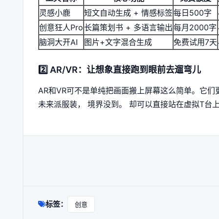
灵感小鹿
短文自动生成 + 情感标签
每日500字
创意狂人Pro
长篇策划书 + 多语言输出
每月2000字
脑洞大开AI
图片+文字混合生成
免费试用7天
2️⃣ AR/VR：让想象直接跑到眼前去遛弯儿
AR和VR可不是单纯把画面搬上屏幕这么简单。它
未来派服装， 境界没到。 却可以直接站在虚拟T台
标签：
创意