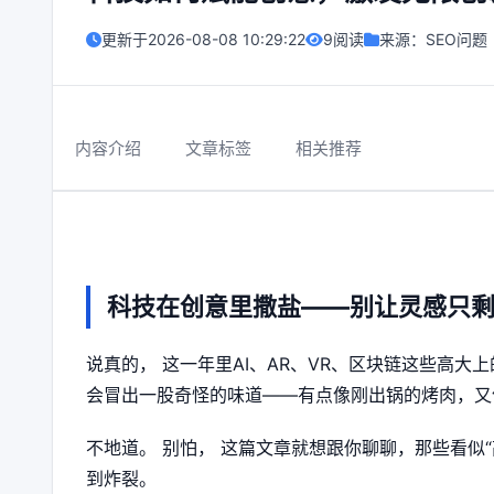
更新于
2026-08-08 10:29:22
9阅读
来源：
SEO问题
内容介绍
文章标签
相关推荐
科技在创意里撒盐——别让灵感只
说真的， 这一年里AI、AR、VR、区块链这些高
会冒出一股奇怪的味道——有点像刚出锅的烤肉，又
不地道。 别怕， 这篇文章就想跟你聊聊，那些看似
到炸裂。