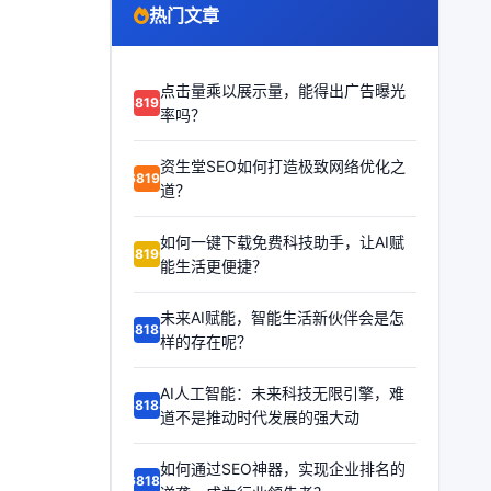
热门文章
点击量乘以展示量，能得出广告曝光
68192
率吗？
资生堂SEO如何打造极致网络优化之
68191
道？
如何一键下载免费科技助手，让AI赋
68190
能生活更便捷？
未来AI赋能，智能生活新伙伴会是怎
68189
样的存在呢？
AI人工智能：未来科技无限引擎，难
68188
道不是推动时代发展的强大动
如何通过SEO神器，实现企业排名的
68187